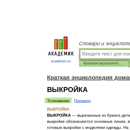
Словари и энциклоп
academic.ru
Краткая энциклопедия домашнего хозяйства
Краткая энциклопедия дома
ВЫКРОЙКА
Толкование
Перевод
ВЫКРОЙКА
ВЫКРОЙКА
—
вырезанные
из
бумаги
дет
выкройке
обозначаются
основные
линии
,
в
готовые
выкройки
с
моделями
одежды
.
На