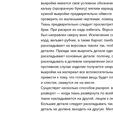
выкройки
имеется
своё
условное
обозначе
кальку
(
прозрачную
бумагу
)
мягким
каран
нужной
выкройки
предварительно
обвести
проверить
по
маленьким
чертежам
,
помещ
Ткань
предварительно
следует
просмотрет
брак
.
При
раскрое
их
надо
избегать
.
Ворсо
был
направлен
сверху
вниз
.
Исключение
с
корд
,
вельвет
-
рубчик
,
а
также
бархат
,
панб
раскладывают
на
ворсовых
тканях
так
,
что
деталях
.
Прежде
чем
выкроить
детали
оде
раскладывают
основные
детали:
полочку
,
раскладывать
в
долевом
направлении
(
ес
противном
случае
изделие
получится
некр
выкройки
на
материал
все
вспомогательн
привести
к
тому
,
что
готовая
вещь
будет
пл
и
хлястик
,
окажутся
не
на
месте
.
Существует
несколько
способов
раскроя:
в
разворот
—
когда
ткань
развёрнута
по
всей
ткани
накладывается
на
другой
,
лицом
к
л
Большие
детали
следует
раскладывать
так
деталь
не
должна
заходить
на
другую
.
Мел