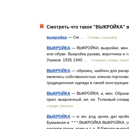
Смотреть что такое "ВЫКРОЙКА" в
выкройка
— См …
Словарь синонимов
ВЫКРОЙКА
— ВЫКРОЙКА, выкройки, жен. В
или обуви. Выкройка рукава, воротника и т
Ушаков. 1935 1940 …
Толковый словарь Ушако
ВЫКРОЙКА
— образец, шаблон для раскроя
являлись собственностью членов портновс
традиционная одежда в своей конструк
ВЫКРОЙКА
— ВЫКРОЙКА, и, жен. Образец 
прил. выкроечный, ая, ое. Толковый слов
словарь Ожегова
ВЫКРОЙКА
— и; мн. род. кроек, дат. крой
Бумажная в. * * * ВЫКРОЙКА ВЫКРОЙКА,
раскроя ткани, кожи и т. п. В Европе вык