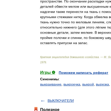
пространстве
.
По
окончании
раскладки
ну
деталей
обвести
мелом
или
высушенным
надсечки
также
перенести
на
ткань
с
помо
крупными
стежками
нитку
.
Когда
обмелка
в
ткань
нужно
точно
по
меловым
линиям
,
сл
относительно
нижнего
(
для
этого
лёгкие
тк
основные
детали
,
затем
мелкие
.
В
верхних
пройме
полочки
и
спинки
,
по
боковому
шв
оставлять
припуски
на
запас
.
Краткая
энциклопедия
домашнего
хозяйства
. —
М
.
:
Б
1976
.
Игры ⚽
Поможем написать реферат
Синонимы
:
выкраивание
,
выкроечка
,
выкрой
,
вырезка
,
ВЫКЛЮЧАТЕЛИ
Полезное