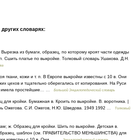
 других словарях:
ырезка из бумаги, образец, по которому кроят части одежды
.п. Сшить платье по выкройке. Толковый словарь Ушакова. Д.Н.
ва
 ткани, кожи и т. п. В Европе выкройки известны с 10 в. Они
ких цехов и тщательно оберегались от копирования. На Руси
ции имела простейшие… …
Большой Энциклопедический словарь
для кройки. Бумажная в. Кроить по выкройке. В. воротника. |
арь Ожегова. С.И. Ожегов, Н.Ю. Шведова. 1949 1992 …
Толковый
кам; ж. Образец для кройки. Шить по выкройке. Детская в.
 образец, шаблон (см. ПРАВИТЕЛЬСТВО МЕНЬШИНСТВА) для
ройки известны с 10 в. Они… …
Энциклопедический словарь