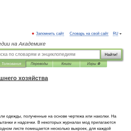
Запомнить сайт
Словарь на свой сайт
RU
едии на Академике
Найти!
Толкования
Переводы
Книги
Игры ⚽
шнего хозяйства
али
одежды
,
полученные
на
основе
чертежа
или
наколки
.
На
ытачки
и
надсечки
.
В
некоторых
журналах
мод
прилагаются
одном
листе
помещается
несколько
выкроек
,
для
каждой