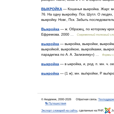
ВЫКРОЙКА
— Кошачья выкройка. Жарг. м
76. На одну выкройку. Пск. Шутл. О людях,
выкройку. Новг., Пск. Забыть последоват
Выкройка
— ж. Образец, по которому кроя
Ефремова. 2000 …
Современный толковый сло
выкройка
— выкройка, выкройки, выкройки
выкройкой, выкройкою, выкройками, выкро
парадигма по А. А. Зализняку») …
Формы с
выкройка
— в ыкройка, и, род. п. мн. ч.
выкройка
— (1 ж); мн. вы/кройки, Р. вы/
© Академик, 2000-2026
Обратная связь:
Техподдерж
👣 Путешествия
Экспорт словарей на сайты
, сделанные на PHP,
Jo