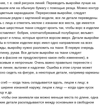
ние
,
т
.
е
.
свой
рисунок
линий
.
Переводить
выкройки
лучше
на
дашом
или
на
обычную
бумагу
с
помощью
резца
.
Можно
контур
цветным
карандашом
.
Перерисовав
выкройки
,
следует
енным
рядом
с
картинкой
модели
,
все
ли
детали
переведены
.
ь
с
лица
и
отметить
мелом
с
изнанки
все
места
,
где
имеется
вые
шерстяные
ткани
следует
кроить
так
,
чтобы
ворс
в
изделии
оставляют:
бобрик
,
хлопчатобумажный
полубархат
,
вельвет
-
архат
и
плюш
,
которые
кроятся
ворсом
вверх
.
Детали
выкройки
бы
в
готовом
изделии
ворс
имел
одно
направление
на
всех
жды
,
выкройку
нужно
разложить
на
ткани
.
В
первую
очередь
спинку
,
рукав
.
Все
детали
выкройки
на
ткани
следует
ли
в
фасоне
не
предусмотрено
какое
-
либо
изменение
),
в
асивым
и
непрочным
.
Очень
важно
правильно
перенести
с
ые
линии
,
вытачки
и
надсечки
.
Ошибка
в
этом
случае
может
охо
сидеть
на
фигуре
,
а
некоторые
детали
,
например
карманы
сгиб
—
когда
ткань
складывается
вдоль
,
лицом
к
лицу
;
в
ширине
изнанкой
наружу
;
лицом
к
лицу
—
когда
один
кусок
ицу
и
др
.
,
чтобы
они
занимали
как
можно
меньше
места
по
длине
,
одна
кие
детали
раскладываются
между
основными
в
свободном