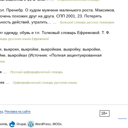
ол. Пренебр. О худом мужчине маленького роста. Максимов,
 очень похожих друг на друга. СПП 2001, 23. Потерять
ельность действий, утратить… …
Большой словарь русских поговорок
т одежду, обувь и т.п. Толковый словарь Ефремовой. Т. Ф.
варь русского языка Ефремовой
, выкроек, выкройке, выкройкам, выкройку, выкройки,
йке, выкройках (Источник: «Полная акцентуированная
лов
 оек …
Русский орфографический словарь
кроек …
Орфографический словарь русского языка
ка
,
Реклама на сайте
18+
omla,
Drupal,
WordPress, MODx.