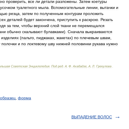
жно
проверить
,
все
ли
детали
разложены
.
Затем
коетуры
кусочком
туалетного
мыла
.
Вспомогательные
линии
,
вытачки
и
щью
резца
,
затем
по
полученным
контурам
проложить
сех
деталей
будет
закончена
,
приступить
к
раскрою
.
Резать
едя
за
тем
,
чтобы
верхний
слой
ткани
не
перемещался
ани
обычно
скалывают
булавками
).
Сначала
выкраиваются
изделиях
(
пальто
,
пиджаках
,
жакетах
)
по
плечевым
швам
,
у
полочки
и
по
локтевому
шву
нижней
половинки
рукава
нужно
ольшая
Советская
Энциклопедия
.
Под
ред
.
А
.
Ф
.
Ахабадзе
,
А
.
Л
.
Грекулова
.
образец
,
форма
ВЫПАДЕНИЕ ВОЛОС