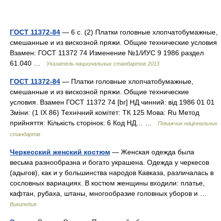
ГОСТ 11372-84
— 6 с. (2) Платки головные хлопчатобумажные,
смешанные и из вискозной пряжи. Общие технические условия
Взамен: ГОСТ 11372 74 Изменение №1/ИУС 9 1986 раздел
61.040 …
Указатель национальных стандартов 2013
ГОСТ 11372-84
— Платки головные хлопчатобумажные,
смешанные и из вискозной пряжи. Общие технические
условия. Взамен ГОСТ 11372 74 [br] НД чинний: від 1986 01 01
Зміни: (1 IX 86) Технічний комітет: ТК 125 Мова: Ru Метод
прийняття: Кількість сторінок: 6 Код НД… …
Покажчик національних
стандартів
Черкесский женский костюм
— Женская одежда была
весьма разнообразна и богато украшена. Одежда у черкесов
(адыгов), как и у большинства народов Кавказа, различалась в
сословных вариациях. В костюм женщины входили: платье,
кафтан, рубаха, штаны, многообразие головных уборов и …
Википедия