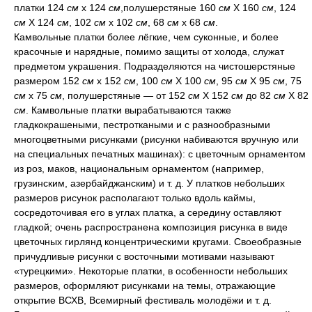
платки 124
см
х 124
см
,полушерстяные 160
см
Х 160
см
, 124
см
X 124
см
, 102
см
х 102
см
, 68
см
х 68
см
.
Камвольные платки более лёгкие, чем суконные, и более
красочные и нарядные, помимо защиты от холода, служат
предметом украшения. Подразделяются на чистошерстяные
размером 152
см
х 152
см
, 100
см
X 100
см
, 95
см
Х 95
см
, 75
см
х 75
см
, полушерстяные — от 152
см
X 152
см
до 82
см
X 82
см
. Камвольные платки вырабатываются также
гладкокрашеными, пестроткаными и с разнообразными
многоцветными рисунками (рисунки набиваются вручную или
на специальных печатных машинах): с цветочным орнаментом
из роз, маков, национальным орнаментом (например,
грузинским, азербайджанским) и т. д. У платков небольших
размеров рисунок располагают только вдоль каймы,
сосредоточивая его в углах платка, а середину оставляют
гладкой; очень распространена композиция рисунка в виде
цветочных гирлянд концентрическими кругами. Своеобразные
причудливые рисунки с восточными мотивами называют
«турецкими». Некоторые платки, в особенности небольших
размеров, оформляют рисунками на темы, отражающие
открытие ВСХВ, Всемирный фестиваль молодёжи и т. д.