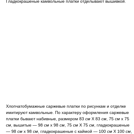
Гладкокрашеные камвольные платки отделывают вышивкой.
Хлопчатобумажные саржевые платки по рисункам и отделке
имитируют камвольные. По характеру оформления саржевые
платки бывают набивные, размером 83
см
Х 83
см
, 75
см
х 75
см
, вышитые — 98
см
х 98
см
, 75
см
Х 75
см
, гладкокрашеные
— 98
см
х 98
см
, гладкокрашеные с каймой — 100
см
X 100
см
,