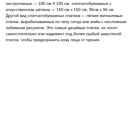
пестротканые — 100
см
X 100
см
, хлопчатобумажные с
искусственным шёлком — 150
см
х 150
см
, 96
см
х 96
см
.
Другой вид хлопчатобумажных платков — лёгкие миткалевые
платки, вырабатываемые по типу ситца или майи с несложным
набивным рисунком. Это самые дешёвые платки, их носят
самостоятельно или надевают под более грубый шерстяной
платок, чтобы предохранить кожу лица от трения.