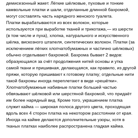
демисезонный жакет. Лёгкие шёлковые, пуховые и тонкие
камвольные платки и шали, отделанные длинной бахромой,
могут составлять часть нарядного женского туалета.
Платки вырабатываются из всех волокон, которые
используются при выработке тканей и трикотажа,— из шерсти
(в том числе и пуха), хлопка, натурального и искусственного
шёлка, вискозного штапеля, синтетических волокон. Платки (за
исключением лёгких хлопчатобумажных и частично шёлковых)
обычно отделывают бахромой. Бахрома бывает 2 видов:
образующаяся за счёт продолжения нитей основы и утка
самой ткани и пришивная, делающаяся, как правило, из другой
пряжи, которую пришивают к готовому платку; отдельные нити
такой бахромы иногда переплетают в виде «решётки».
Хлопчатобумажные набивные платки большей частью
обвязывают шёлковой или шерстяной бахромой, что придаёт
им более нарядный вид. Кроме того, украшением платка
служит кайма — широкая полоса другого цвета, проходящая
вдоль всех 4 сторон платка на некотором расстоянии от края.
Иногда на кайме делаются дополнительные узоры, хотя в
тканых платках наиболее распространена гладкая кайма.