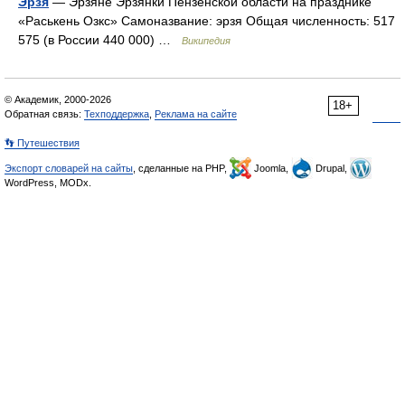
Эрзя
— Эрзяне Эрзянки Пензенской области на празднике
«Раськень Озкс» Самоназвание: эрзя Общая численность: 517
575 (в России 440 000) …
Википедия
© Академик, 2000-2026
18+
Обратная связь:
Техподдержка
,
Реклама на сайте
👣 Путешествия
Экспорт словарей на сайты
, сделанные на PHP,
Joomla,
Drupal,
WordPress, MODx.