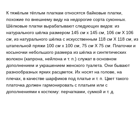
К тяжёлым тёплым платкам относятся байковые платки,
похожие по внешнему виду на недорогие сорта суконных.
Шёлковые платки вырабатывают следующих видов: из
натурального шёлка размером 145
см
х 145
см
, 106
см
X 106
см
, из натурального шёлка с искусственным 118
см
Х 118
см
, из
штапельной пряжи 100
см
х 100
см
, 75
см
Х 75
см
. Платочки и
косыночки небольшого размера из шёлка и синтетических
волокон (капрона, нейлона и т. п.) служат в основном
дополнением и украшением женского туалета. Они бывают
разнообразных ярких расцветок. Их носят на голове, на
плечах, в качестве шарфиков под платье и т. п. Цвет такого
платочка должен гармонировать с платьем или с
дополнениями к костюму: перчатками, сумкой и т. д.