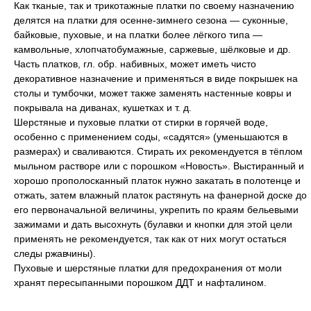
Как тканые, так и трикотажные платки по своему назначению
делятся на платки для осенне-зимнего сезона — суконные,
байковые, пуховые, и на платки более лёгкого типа —
камвольные, хлопчатобумажные, саржевые, шёлковые и др.
Часть платков, гл. обр. набивных, может иметь чисто
декоративное назначение и применяться в виде покрышек на
столы и тумбочки, может также заменять настенные ковры и
покрывала на диванах, кушетках и т. д.
Шерстяные и пуховые платки от стирки в горячей воде,
особенно с применением соды, «садятся» (уменьшаются в
размерах) и сваливаются. Стирать их рекомендуется в тёплом
мыльном растворе или с порошком «Новость». Выстиранный и
хорошо прополосканный платок нужно закатать в полотенце и
отжать, затем влажный платок растянуть на фанерной доске до
его первоначальной величины, укрепить по краям бельевыми
зажимами и дать высохнуть (булавки и кнопки для этой цели
применять не рекомендуется, так как от них могут остаться
следы ржавчины).
Пуховые и шерстяные платки для предохранения от моли
хранят пересыпанными порошком ДДТ и нафталином.