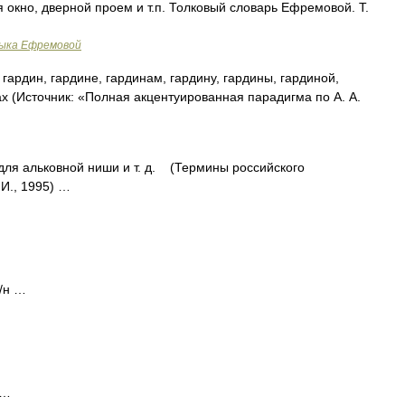
кно, дверной проем и т.п. Толковый словарь Ефремовой. Т.
зыка Ефремовой
гардин, гардине, гардинам, гардину, гардины, гардиной,
ах (Источник: «Полная акцентуированная парадигма по А. А.
ля альковной ниши и т. д. (Термины российского
И., 1995) …
и/н …
 …