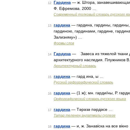
Гардина
— ж. Штора, занавешивающая о
12
Ф. Ефремова. 2000 …
Современный толковый словарь русского я
гардина
— гардина, гардины, гардины, 
13
гардиною, гардинами, гардине, гардин
Зализняку») …
Формы слов
Гардина
— Завеса из тяжелой ткани д
14
архитектурного наследия. Плужников В.
Архитектурный словарь
гардина
— гард ина, ы …
15
Русский орфографический словарь
гардина
— (1 ж); мн. гарди/ны, Р. гард
16
Орфографический словарь русского языка
гардина
— Тәрәзә пәрдәсе …
17
Татар теленең аңлатмалы сүзлеге
гардина
— и, ж. Занавіска на все вікно
18