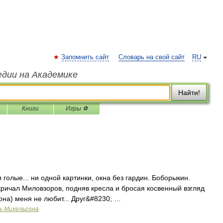
Запомнить сайт
Словарь на свой сайт
RU
едии на Академике
Найти!
Книги
Игры ⚽
голые... ни одной картинки, окна без гардин. Боборыкин.
акричал Миловзоров, подняв кресла и бросая косвенный взгляд
(она) меня не любит... Друг&#8230; …
ь Михельсона