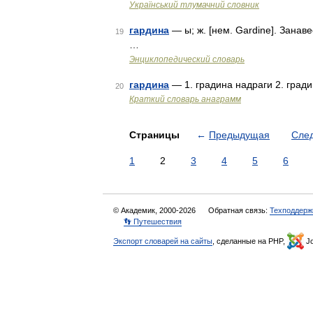
Український тлумачний словник
гардина
— ы; ж. [нем. Gardine]. Занав
19
…
Энциклопедический словарь
гардина
— 1. градина надраги 2. град
20
Краткий словарь анаграмм
Страницы
←
Предыдущая
Сле
1
2
3
4
5
6
© Академик, 2000-2026
Обратная связь:
Техподдерж
👣 Путешествия
Экспорт словарей на сайты
, сделанные на PHP,
Jo