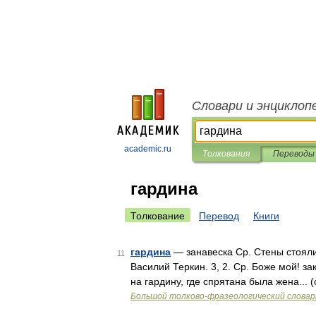
Словари и энциклоп
academic.ru
Толкования
Переводы
гардина
Толкование
Перевод
Книги
гардина
— занавеска Ср. Стены стояли 
11
Василий Теркин. 3, 2. Ср. Боже мой! з
на гардину, где спрятана была жена... 
Большой толково-фразеологический словар