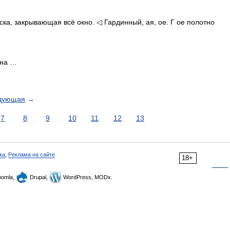
еска, закрывающая всё окно. ◁ Гардинный, ая, ое. Г ое полотно
ина …
дующая
→
7
8
9
10
11
12
13
ка
,
Реклама на сайте
18+
omla,
Drupal,
WordPress, MODx.