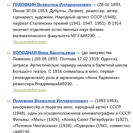
ПУДОВКИН Всеволод Илларионович
— (28.02.1893,
54
Пенза 30.06.1953, Дубулты, Латвия), режиссер, актер,
сценарист, художник. Народный артист СССР (1948),
лауреат Сталинских премий (1941, 1947, 1951). В 1914
окончил отделение естественных наук физико
математического факультета МГУ.&#8230; …
Энциклопедия кино
ХОЛОДНАЯ Вера Васильевна
— (до замужества
55
Левченко.) (09.08.1893, Полтава 17.02.1919, Одесса),
актриса. Артистическую карьеру начала в балетной школе
Большого театра. С 1914 снималась в кино, первая
(эпизодическая) роль в экранизации «Анна Каренина»
режиссера Владимира&#8230; …
Энциклопедия кино
Пудовкин Всеволод Илларионович
— (1893 1953),
56
кинорежиссёр и теоретик кино, народный артист СССР
(1948), один из основоположников кинематографии в СССР.
Фильмы: «Мать» (1926), «Конец Санкт Петербурга» (1927),
«Потомок Чингисхана» (1928), «Суворов» (1941, совместно
с&#8230; …