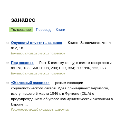
занавес
Толкование
Перевод
Книги
Опускать/ опустить занавес
— Книжн. Заканчивать что л.
61
Ф 2, 18 …
Большой словарь русских поговорок
Под занавес
— Разг. К самому концу, в самом конце чего л.
62
ФСРЯ, 168; БМС 1998, 200; БТС, 334; ЗС 1996, 123, 527 …
Большой словарь русских поговорок
«Железный занавес»
— режим изоляции
63
социалистического лагеря. Идея принадлежит Черчиллю,
выступившего 5 марта 1946 г. в Фултоне (США) с
предупреждением об угрозе коммунистической экспансии в
Европе …
Геоэкономический словарь-справочник