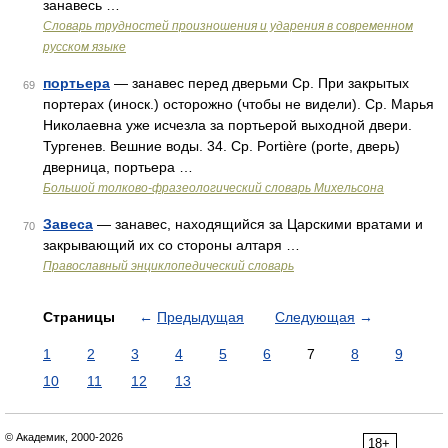
занавесь …
Словарь трудностей произношения и ударения в современном
русском языке
портьера
— занавес перед дверьми Ср. При закрытых
69
портерах (иноск.) осторожно (чтобы не видели). Ср. Марья
Николаевна уже исчезла за портьерой выходной двери.
Тургенев. Вешние воды. 34. Ср. Portière (porte, дверь)
дверница, портьера …
Большой толково-фразеологический словарь Михельсона
Завеса
— занавес, находящийся за Царскими вратами и
70
закрывающий их со стороны алтаря …
Православный энциклопедический словарь
Страницы
←
Предыдущая
Следующая
→
1
2
3
4
5
6
7
8
9
10
11
12
13
© Академик, 2000-2026
18+