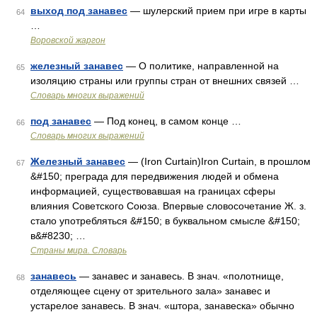
выход под занавес
— шулерский прием при игре в карты
64
…
Воровской жаргон
железный занавес
— О политике, направленной на
65
изоляцию страны или группы стран от внешних связей …
Словарь многих выражений
под занавес
— Под конец, в самом конце …
66
Словарь многих выражений
Железный занавес
— (Iron Curtain)Iron Curtain, в прошлом
67
&#150; преграда для передвижения людей и обмена
информацией, существовавшая на границах сферы
влияния Советского Союза. Впервые словосочетание Ж. з.
стало употребляться &#150; в буквальном смысле &#150;
в&#8230; …
Страны мира. Словарь
занавесь
— занавес и занавесь. В знач. «полотнище,
68
отделяющее сцену от зрительного зала» занавес и
устарелое занавесь. В знач. «штора, занавеска» обычно