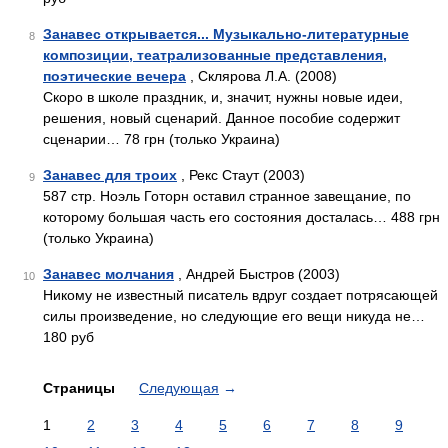
Занавес открывается... Музыкально-литературные
8
композиции, театрализованные представления,
поэтические вечера
, Склярова Л.А. (2008)
Скоро в школе праздник, и, значит, нужны новые идеи,
решения, новый сценарий. Данное пособие содержит
сценарии… 78 грн (только Украина)
Занавес для троих
, Рекс Стаут (2003)
9
587 стр. Ноэль Готорн оставил странное завещание, по
которому большая часть его состояния досталась… 488 грн
(только Украина)
Занавес молчания
, Андрей Быстров (2003)
10
Никому не известный писатель вдруг создает потрясающей
силы произведение, но следующие его вещи никуда не…
180 руб
Страницы
Следующая
→
1
2
3
4
5
6
7
8
9