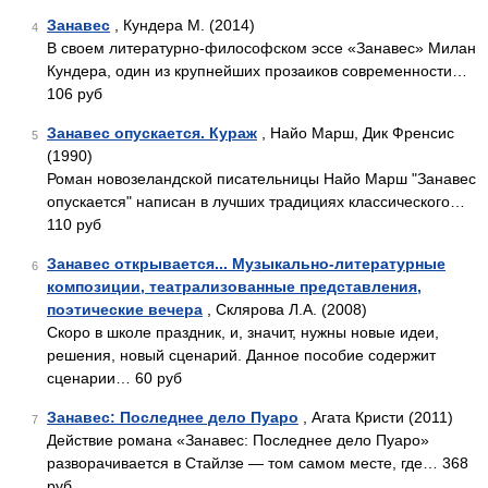
Занавес
, Кундера М. (2014)
4
В своем литературно-философском эссе «Занавес» Милан
Кундера, один из крупнейших прозаиков современности…
106 руб
Занавес опускается. Кураж
, Найо Марш, Дик Френсис
5
(1990)
Роман новозеландской писательницы Найо Марш "Занавес
опускается" написан в лучших традициях классического…
110 руб
Занавес открывается... Музыкально-литературные
6
композиции, театрализованные представления,
поэтические вечера
, Склярова Л.А. (2008)
Скоро в школе праздник, и, значит, нужны новые идеи,
решения, новый сценарий. Данное пособие содержит
сценарии… 60 руб
Занавес: Последнее дело Пуаро
, Агата Кристи (2011)
7
Действие романа «Занавес: Последнее дело Пуаро»
развора­чивается в Стайлзе — том самом месте, где… 368
руб