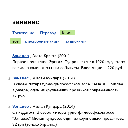
занавес
Толкование
Перевод
Книги
все
электронные книги
аудиокниги
Занавес
, Агата Кристи (2001)
1
Первое появление Эркюля Пуаро в свете в 1920 году стало
весьма знаменательным событием. Блестящие… 220 руб
Занавес
, Милан Кундера (2014)
2
В своем литературно-философском эссе ЗАНАВЕС Милан
Кундера, один из крупнейших прозаиков современности…
77 руб
Занавес
, Милан Кундера (2014)
3
От издателя:В своем литературно-философском эссе
"Занавес" Милан Кундера, один из крупнейших прозаиков…
32 грн (только Украина)