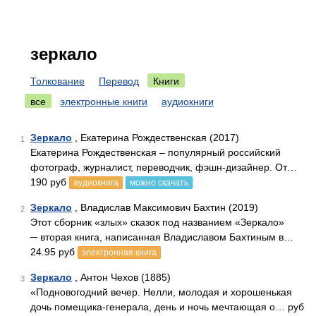
зеркало
Толкование
Перевод
Книги
все
электронные книги
аудиокниги
Зеркало
, Екатерина Рождественская (2017)
1
Екатерина Рождественская – популярный российский
фотограф, журналист, переводчик, фэшн-дизайнер. От…
190 руб
аудиокнига
можно скачать
Зеркало
, Владислав Максимович Бахтин (2019)
2
Этот сборник «злых» сказок под названием «Зеркало»
─ вторая книга, написанная Владиславом Бахтиным в…
24.95 руб
электронная книга
Зеркало
, Антон Чехов (1885)
3
«Подновогодний вечер. Нелли, молодая и хорошенькая
дочь помещика-генерала, день и ночь мечтающая о… руб