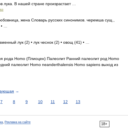
ов лука. В нашей стране произрастает …
ва
юбовница, жена Словарь русских синонимов. черемша сущ.,
 • …
менный лук (2) • лук чеснок (2) • овощ (41) • …
ия рода Homo (Плиоцен) Палеолит Ранний палеолит род Homo
дний палеолит Homo neanderthalensis Homo sapiens выход из
дующая
→
7
8
9
10
11
12
13
ка
,
Реклама на сайте
18+