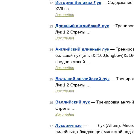
История Великих Лук
— Содержание 1
12
XVII вв …
Википедия
Длинный английский лук
— Тренировк
13
Лук 1.2 Стрелы …
Википедия
Английский длинный лук
— Тренировк
14
большой лук (англ.&#160;longbow)&#16
средневековой …
Википедия
Большой английский лук
— Тренировк
15
Лук 1.2 Стрелы …
Википедия
Валлийский лук
— Тренировка английс
16
Стрелы …
Википедия
Луковичные
— Лук (Allium). Многоч
17
лилейных, обладающих мясистой подзе