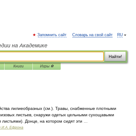
Запомнить сайт
Словарь на свой сайт
RU
едии на Академике
Найти!
Книги
Игры ⚽
ейства лилиеобразных (см.). Травы, снабженные плотными
низовых листьев, снаружи одетых цельными сухощавыми
листьями). Донце, на котором сидят эти …
и И.А. Ефрона