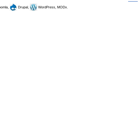
omla,
Drupal,
WordPress, MODx.