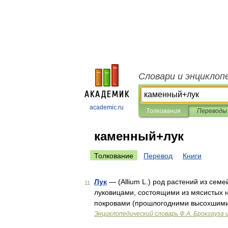
Словари и энциклоп
academic.ru
Толкования
Переводы
каменный+лук
Толкование
Перевод
Книги
Лук
— (Allium L.) род растений из сем
11
луковицами, состоящими из мясистых 
покровами (прошлогодними высохшими 
Энциклопедический словарь Ф.А. Брокгауза 