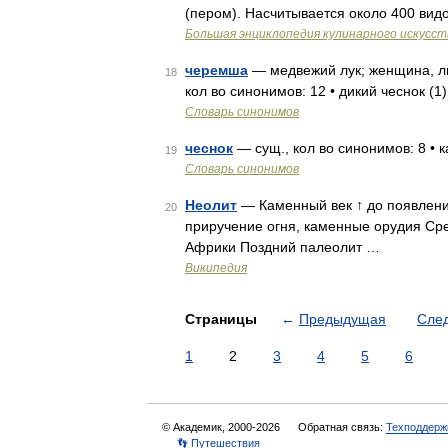
(пером). Насчитывается около 400 вид
Большая энциклопедия кулинарного искусст
черемша
— медвежий лук; женщина, л
18
кол во синонимов: 12 • дикий чеснок (1)
Словарь синонимов
чеснок
— сущ., кол во синонимов: 8 • ка
19
Словарь синонимов
Неолит
— Каменный век ↑ до появлен
20
приручение огня, каменные орудия Сре
Африки Поздний палеолит …
Википедия
Страницы
←
Предыдущая
Сле
1
2
3
4
5
6
© Академик, 2000-2026
Обратная связь:
Техподдерж
👣 Путешествия