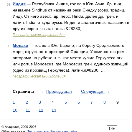
Индия
— Республика Индия, гос во в Юж. Азии. Др. инд.
89
название Sindhus от названия реки Синдху (совр. традиц.
Инд). От него авест., др. перс. Hindu, далее др. греч. и
латин. India, откуда русск. Индия и аналогичные названия в
других европ. языках: англ.&#8230; …
Географическая энциклопедия
Монако
— гос во в Юж. Европе, на берегу Средиземного
90
моря, окружено территорией Франции. Упоминается рим.
авторами на рубеже н. э. как место культа Геркулеса агх
или portus Monoecus, где Monoecus греч. одиноко живущий
(одно из прозвищ Геркулеса), латин.&#8230; …
Географическая энциклопедия
Страницы
←
Предыдущая
Следующая
→
1
2
3
4
5
6
7
8
9
10
11
12
13
© Академик, 2000-2026
18+
Обратная связь:
Техподдержка
,
Реклама на сайте