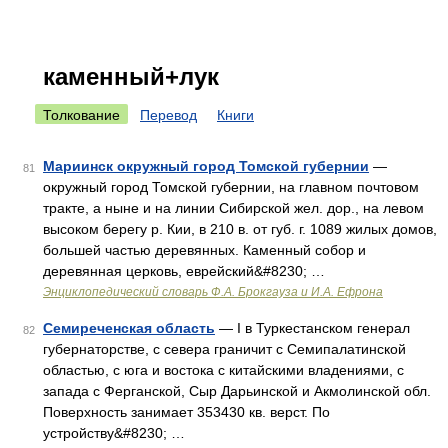
каменный+лук
Толкование
Перевод
Книги
Мариинск окружный город Томской губернии
—
81
окружный город Томской губернии, на главном почтовом
тракте, а ныне и на линии Сибирской жел. дор., на левом
высоком берегу р. Кии, в 210 в. от губ. г. 1089 жилых домов,
большей частью деревянных. Каменный собор и
деревянная церковь, еврейский&#8230; …
Энциклопедический словарь Ф.А. Брокгауза и И.А. Ефрона
Семиреченская область
— I в Туркестанском генерал
82
губернаторстве, с севера граничит с Семипалатинской
областью, с юга и востока с китайскими владениями, с
запада с Ферганской, Сыр Дарьинской и Акмолинской обл.
Поверхность занимает 353430 кв. верст. По
устройству&#8230; …