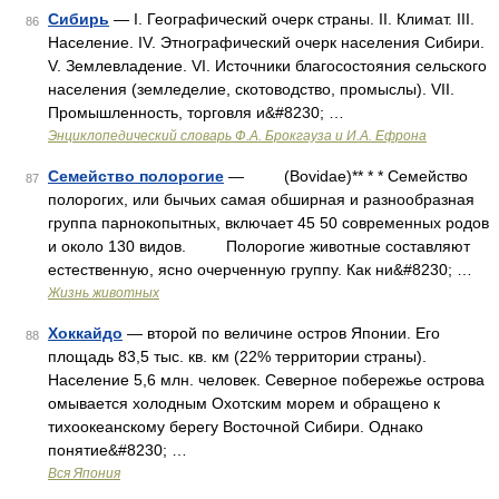
Сибирь
— I. Географический очерк страны. II. Климат. III.
86
Население. IV. Этнографический очерк населения Сибири.
V. Землевладение. VI. Источники благосостояния сельского
населения (земледелие, скотоводство, промыслы). VII.
Промышленность, торговля и&#8230; …
Энциклопедический словарь Ф.А. Брокгауза и И.А. Ефрона
Семейство полорогие
— (Bovidae)** * * Семейство
87
полорогих, или бычьих самая обширная и разнообразная
группа парнокопытных, включает 45 50 современных родов
и около 130 видов. Полорогие животные составляют
естественную, ясно очерченную группу. Как ни&#8230; …
Жизнь животных
Хоккайдо
— второй по величине остров Японии. Его
88
площадь 83,5 тыс. кв. км (22% территории страны).
Население 5,6 млн. человек. Северное побережье острова
омывается холодным Охотским морем и обращено к
тихоокеанскому берегу Восточной Сибири. Однако
понятие&#8230; …
Вся Япония