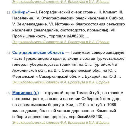
Энциклопедический словарь Ф.А. Брокгауза и И.А. Ефрона
Сибирь*
— I. Географический очерк страны. II. Климат. III.
83
Население. IV. Этнографический очерк населения Сибири.
V. Землевладение. VI. Источники благосостояния сельского
населения (земледелие, скотоводство, промыслы). VII.
Промышленность , торговля и&#8230; …
Энциклопедический словарь Ф.А. Брокгауза и И.А. Ефрона
Сыр-дарьинская область
— I занимает северо западную
84
часть Туркестанского края и, входя в состав Туркестанского
генерал губернаторства, граничит: на С. с Тургайской и
Акмолинской обл., на В. с Семиреченской обл., на Ю. с
Ферганской и Самаркандской обл. и с Бухарой, на Ю.З …
Энциклопедический словарь Ф.А. Брокгауза и И.А. Ефрона
Мариинск (г.)
— окружный город Томской губ., на главном
85
почтовом тракте, а ныне и на линии Сибирской жел. дор.,
на левом высоком берегу р. Кии, в 210 в. от губ. г. 1089
жилых домов, большей частью деревянных. Каменный
собор и деревянная церковь, еврейский&#8230; …
Энциклопедический словарь Ф.А. Брокгауза и И.А. Ефрона