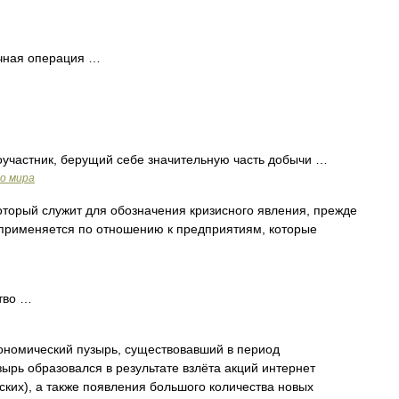
ачная операция …
оучастник, берущий себе значительную часть добычи …
о мира
орый служит для обозначения кризисного явления, прежде
н применяется по отношению к предприятиям, которые
тво …
ономический пузырь, существовавший в период
зырь образовался в результате взлёта акций интернет
ких), а также появления большого количества новых