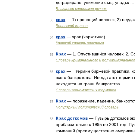
деградиране, унижение същ. упадък …
Български синонимен речник
крах
— 1) пропащий человек; 2) неуд
53
Воровской жаргон
крах
— храк (харкотина) …
54
Краткий словарь анаграмм
Крах
— 1. Опустившийся человек; 2. С
55
Словарь криминального и полукриминальног
крах
— термин биржевой практики, кот
56
всего банкротства. Иногда этот терми
находятся на грани банкротства …
Словарь экономических терминов
Крах
— поражение, падение, банкротс
57
Популярный политический словарь
Крах доткомов
— Пузырь доткомов эк
58
приблизительно с 1995 по 2001 год. Пу
компаний (преимущественно американс