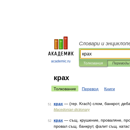
Словари и энциклоп
academic.ru
Толкования
Переводы
крах
Толкование
Перевод
Книги
крах
— (гер. Krach) слом, банкрот, деб
51
Macedonian dictionary
крах
— същ. крушение, проваляне, про
52
провал същ. банкрут, фалит същ. катас