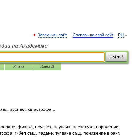
Запомнить сайт
Словарь на свой сайт
RU
едии на Академике
Найти!
Книги
Игры ⚽
акал, пропаст, катастрофа …
падане, фиаско, неуспех, неудача, несполука, поражение,
трофа, гибел същ. падане, тупване същ. понижение в ранг,