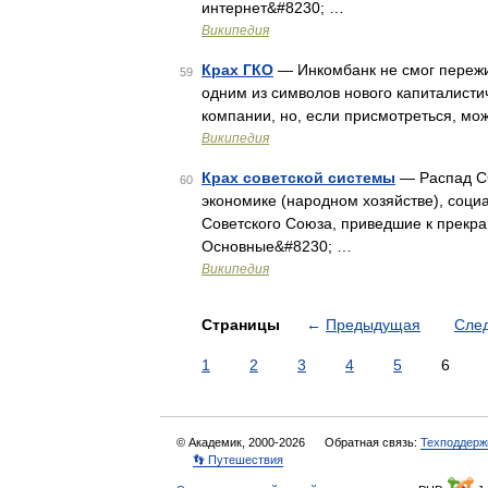
интернет&#8230; …
Википедия
Крах ГКО
— Инкомбанк не смог пережит
59
одним из символов нового капиталисти
компании, но, если присмотреться, мо
Википедия
Крах советской системы
— Распад СС
60
экономике (народном хозяйстве), соци
Советского Союза, приведшие к прекр
Основные&#8230; …
Википедия
Страницы
←
Предыдущая
Сле
1
2
3
4
5
6
© Академик, 2000-2026
Обратная связь:
Техподдерж
👣 Путешествия