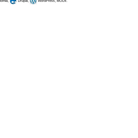
omla,
Drupal,
WordPress, MODx.