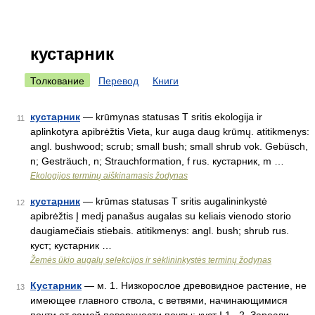
кустарник
Толкование
Перевод
Книги
кустарник
— krūmynas statusas T sritis ekologija ir
11
aplinkotyra apibrėžtis Vieta, kur auga daug krūmų. atitikmenys:
angl. bushwood; scrub; small bush; small shrub vok. Gebüsch,
n; Gesträuch, n; Strauchformation, f rus. кустарник, m …
Ekologijos terminų aiškinamasis žodynas
кустарник
— krūmas statusas T sritis augalininkystė
12
apibrėžtis Į medį panašus augalas su keliais vienodo storio
daugiamečiais stiebais. atitikmenys: angl. bush; shrub rus.
куст; кустарник …
Žemės ūkio augalų selekcijos ir sėklininkystės terminų žodynas
Кустарник
— м. 1. Низкорослое древовидное растение, не
13
имеющее главного ствола, с ветвями, начинающимися