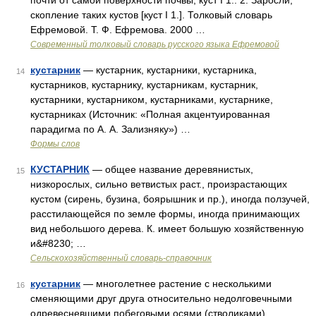
почти от самой поверхности почвы; куст I 1.. 2. Заросли,
скопление таких кустов [куст I 1.]. Толковый словарь
Ефремовой. Т. Ф. Ефремова. 2000 …
Современный толковый словарь русского языка Ефремовой
кустарник
— кустарник, кустарники, кустарника,
14
кустарников, кустарнику, кустарникам, кустарник,
кустарники, кустарником, кустарниками, кустарнике,
кустарниках (Источник: «Полная акцентуированная
парадигма по А. А. Зализняку») …
Формы слов
КУСТАРНИК
— общее название деревянистых,
15
низкорослых, сильно ветвистых раст., произрастающих
кустом (сирень, бузина, боярышник и пр.), иногда ползучей,
расстилающейся по земле формы, иногда принимающих
вид небольшого дерева. К. имеет большую хозяйственную
и&#8230; …
Сельскохозяйственный словарь-справочник
кустарник
— многолетнее растение с несколькими
16
сменяющими друг друга относительно недолговечными
одревесневшими побеговыми осями (стволиками) …