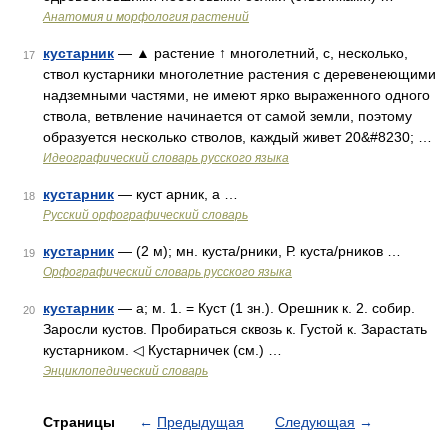
Анатомия и морфология растений
кустарник
— ▲ растение ↑ многолетний, с, несколько,
17
ствол кустарники многолетние растения с деревенеющими
надземными частями, не имеют ярко выраженного одного
ствола, ветвление начинается от самой земли, поэтому
образуется несколько стволов, каждый живет 20&#8230; …
Идеографический словарь русского языка
кустарник
— куст арник, а …
18
Русский орфографический словарь
кустарник
— (2 м); мн. куста/рники, Р. куста/рников …
19
Орфографический словарь русского языка
кустарник
— а; м. 1. = Куст (1 зн.). Орешник к. 2. собир.
20
Заросли кустов. Пробираться сквозь к. Густой к. Зарастать
кустарником. ◁ Кустарничек (см.) …
Энциклопедический словарь
Страницы
←
Предыдущая
Следующая
→