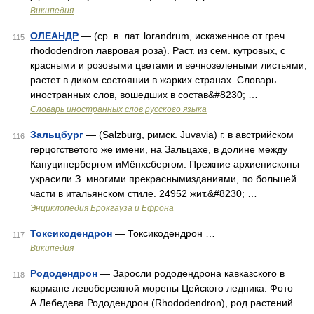
Википедия
ОЛЕАНДР
— (ср. в. лат. lorandrum, искаженное от греч.
115
rhododendron лавровая роза). Раст. из сем. кутровых, с
красными и розовыми цветами и вечнозелеными листьями,
растет в диком состоянии в жарких странах. Словарь
иностранных слов, вошедших в состав&#8230; …
Словарь иностранных слов русского языка
Зальцбург
— (Salzburg, римск. Juvavia) г. в австрийском
116
герцогстветого же имени, на Зальцахе, в долине между
Капуцинербергом иМёнхсбергом. Прежние архиепископы
украсили З. многими прекраснымизданиями, по большей
части в итальянском стиле. 24952 жит.&#8230; …
Энциклопедия Брокгауза и Ефрона
Токсикодендрон
— Токсикодендрон …
117
Википедия
Рододендрон
— Заросли рододендрона кавказского в
118
кармане левобережной морены Цейского ледника. Фото
А.Лебедева Рододендрон (Rhododendron), род растений