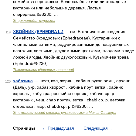
семейства вересковых. Вечнозелёные или листопадные
кустарники или небольшие деревья. Листья
очередные,&#8230; …
Энциклопедия туриста
ХВОЙНИК (EPHEDRA L.)
— см. Ботанические сведения.
119
Семейство Эфедровых (Ephedraceae). Кустарнички с
членистыми ветвями, редуцированными до чешуевидных
влагалищ листьями, двудомными цветками, плодами в виде
ложной ягоды. Хвойник двуколосковый. Кузьмичева трава
(Ephedra&#8230; …
Токсикология ядовитых растений
хабазина
— шест, кол, жердь , хабина рукав реки , арханг.
120
(Даль), укр. хабаз хворост , хабина прут, ветка , хабник
заросль , хабуз разросшийся сорняк , хабаче ср. р.
кустарник , чеш. chab прутик, ветка , chabi ср. р. веточки,
стебельки , мор. chabdi ср. р.&#8230; …
Этимологический словарь русского языка Макса Фасмера
Страницы
←
Предыдущая
Следующая
→