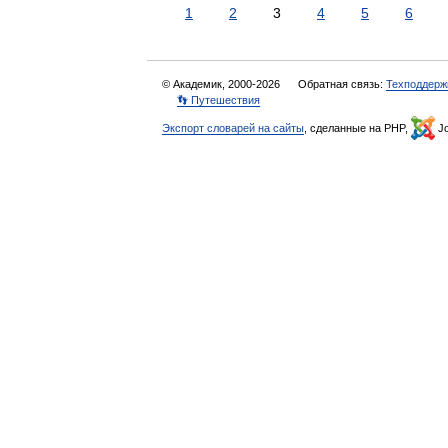
1
2
3
4
5
6
© Академик, 2000-2026
Обратная связь:
Техподдерж
👣 Путешествия
Экспорт словарей на сайты
, сделанные на PHP,
Jo