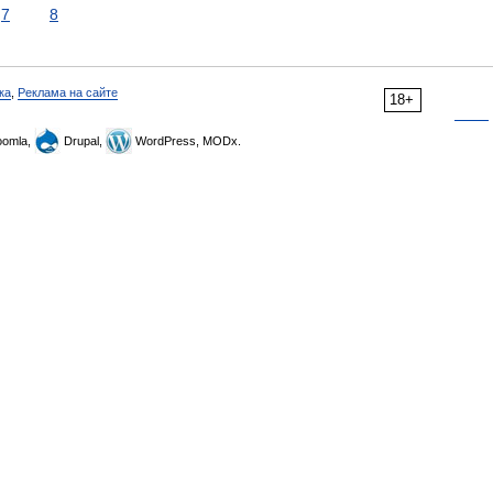
7
8
ка
,
Реклама на сайте
18+
omla,
Drupal,
WordPress, MODx.