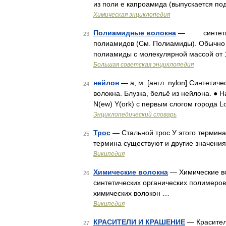
из поли e капроамида (выпускается по
Химическая энциклопедия
Полиамидные волокна
— синтетичес
23
полиамидов (См. Полиамиды). Обычно 
полиамиды с молекулярной массой от 
Большая советская энциклопедия
нейлон
— а; м. [англ. nylon] Синтетиче
24
волокна. Блузка, бельё из нейлона. ●
N(ew) Y(ork) с первым слогом города 
Энциклопедический словарь
Трос
— Стальной трос У этого термина 
25
термина существуют и другие значения
Википедия
Химические волокна
— Химические во
26
синтетических органических полимеров
химических волокон …
Википедия
КРАСИТЕЛИ И КРАШЕНИЕ
— Красител
27