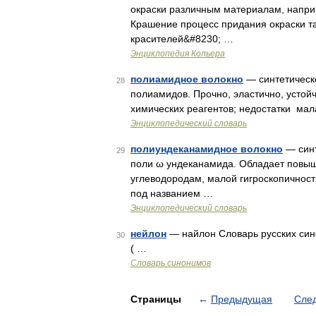
окраски различным материалам, наприм
Крашение процесс придания окраски т
красителей&#8230; …
Энциклопедия Кольера
полиамидное волокно
— синтетическ
28
полиамидов. Прочно, эластично, устой
химических реагентов; недостатки мал
Энциклопедический словарь
полиундеканамидное волокно
— синт
29
поли ω ундеканамида. Обладает повыш
углеводородам, малой гигроскопичнос
под названием …
Энциклопедический словарь
нейлон
— найлон Словарь русских синон
30
( …
Словарь синонимов
Страницы
←
Предыдущая
Сле