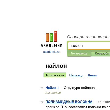
Словари и энциклоп
academic.ru
Толкования
Переводы
найлон
Толкование
Перевод
Книги
Нейлон
— Структура нейлона …
21
Википедия
ПОЛИАМИДНЫЕ ВОЛОКНА
— синтети
22
произ ва П. в. составляют волокна из 