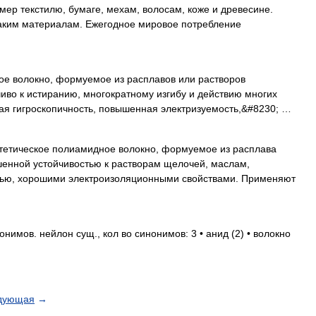
ер текстилю, бумаге, мехам, волосам, коже и древесине.
аким материалам. Ежегодное мировое потребление
ое волокно, формуемое из расплавов или растворов
чиво к истиранию, многократному изгибу и действию многих
ая гигроскопичность, повышенная электризуемость,&#8230; …
етическое полиамидное волокно, формуемое из расплава
енной устойчивостью к растворам щелочей, маслам,
тью, хорошими электроизоляционными свойствами. Применяют
имов. нейлон сущ., кол во синонимов: 3 • анид (2) • волокно
дующая
→