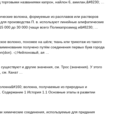
д торговыми названиями капрон, найлон 6, амилан,&#8230; …
кие волокна, формуемые из расплавов или растворов
для производства П. в. используют линейные алифатические
15 000 до 30 000 (чаще всего Поликапроамид и&#8230; …
ское волокно, похожее на шёлк; ткань или трикотаж из такого
 Наименование получено путём соединения первых букв города
Lon(don). ◁ Нейлоновый, ая …
существуют и другие значения, см. Трос (значения). У этого
, см. Канат …
локна&#160; волокна, получаемые из природных и
. Содержание 1 История 1.1 Основные этапы в развитии
и химические соединения, используемые для придания