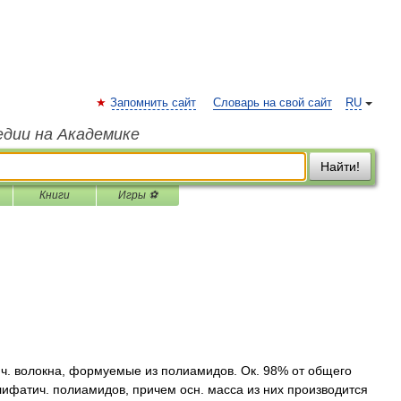
Запомнить сайт
Словарь на свой сайт
RU
едии на Академике
Найти!
Книги
Игры ⚽
ч. волокна, формуемые из полиамидов. Ок. 98% от общего
алифатич. полиамидов, причем осн. масса из них производится