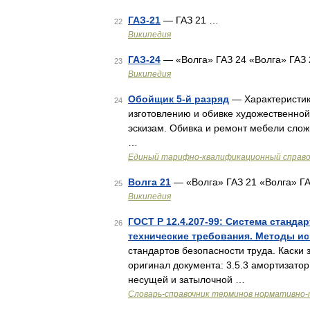
ГАЗ-21
— ГАЗ 21 …
22
Википедия
ГАЗ-24
— «Волга» ГАЗ 24 «Волга» ГАЗ 
23
Википедия
Обойщик 5-й разряд
— Характеристик
24
изготовлению и обивке художественной
эскизам. Обивка и ремонт мебели слож
…
Единый тарифно-квалификационный справоч
Волга 21
— «Волга» ГАЗ 21 «Волга» ГА
25
Википедия
ГОСТ Р 12.4.207-99: Система станда
26
технические требования. Методы и
стандартов безопасности труда. Каск
оригинал документа: 3.5.3 амортизатор
несущей и затылочной …
Словарь-справочник терминов нормативно-