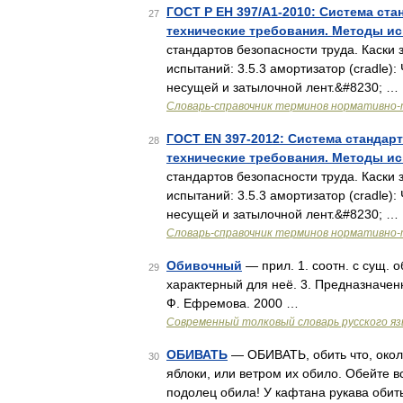
ГОСТ Р ЕН 397/А1-2010: Система ст
27
технические требования. Методы и
стандартов безопасности труда. Каски
испытаний: 3.5.3 амортизатор (cradle)
несущей и затылочной лент.&#8230; …
Словарь-справочник терминов нормативно-
ГОСТ EN 397-2012: Система стандар
28
технические требования. Методы и
стандартов безопасности труда. Каски
испытаний: 3.5.3 амортизатор (cradle)
несущей и затылочной лент.&#8230; …
Словарь-справочник терминов нормативно-
Обивочный
— прил. 1. соотн. с сущ. о
29
характерный для неё. 3. Предназначенн
Ф. Ефремова. 2000 …
Современный толковый словарь русского я
ОБИВАТЬ
— ОБИВАТЬ, обить что, около
30
яблоки, или ветром их обило. Обейте вс
подолец обила! У кафтана рукава обиты