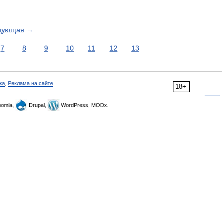
дующая
→
7
8
9
10
11
12
13
ка
,
Реклама на сайте
18+
omla,
Drupal,
WordPress, MODx.