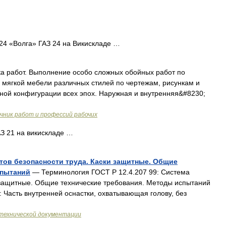
24 «Волга» ГАЗ 24 на Викискладе …
а работ. Выполнение особо сложных обойных работ по
 мягкой мебели различных стилей по чертежам, рисункам и
ной конфигурации всех эпох. Наружная и внутренняя&#8230;
ник работ и профессий рабочих
З 21 на викискладе …
ртов безопасности труда. Каски защитные. Общие
спытаний
— Терминология ГОСТ Р 12.4.207 99: Система
и защитные. Общие технические требования. Методы испытаний
: Часть внутренней оснастки, охватывающая голову, без
технической документации