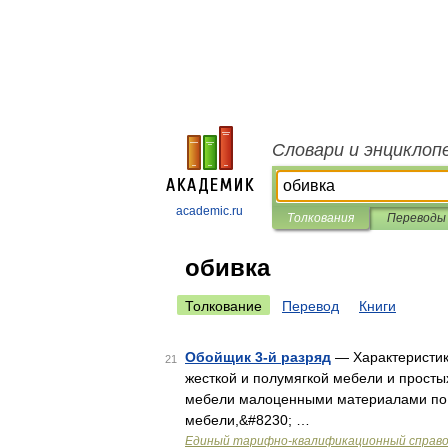
Словари и энциклоп
academic.ru
Толкования
Переводы
обивка
Толкование
Перевод
Книги
Обойщик 3-й разряд
— Характеристик
21
жесткой и полумягкой мебели и просты
мебели малоценными материалами по ч
мебели,&#8230; …
Единый тарифно-квалификационный справоч