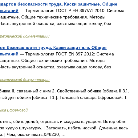
андартов безопасности труда. Каски защитные. Общие
спытаний
— Терминология ГОСТ Р ЕН 397/А1 2010: Система
 защитные. Общие технические требования. Методы
: Часть внутренней оснастки, охватывающая голову, без
технической документации
тов безопасности труда. Каски защитные. Общие
спытаний
— Терминология ГОСТ EN 397 2012: Система
 защитные. Общие технические требования. Методы
: Часть внутренней оснастки, охватывающая голову, без
технической документации
бивка II, связанный с ним 2. Свойственный обивке [обивка II 3.],
ый для обивки [обивка II 1.]. Толковый словарь Ефремовой. Т.
зыка Ефремовой
тить, сбить долой, отрывать и скидывать ударом. Ветер обил
ю худую штукатурку. | Затаскать, избить ноской. Доченька весь
. | Чем, околачивать,&#8230; …