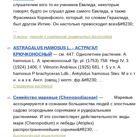
слушателем кого то из учеников Евклида; некоторые
говорят, будто он слушал даже самого Евклида, а также
Фрасимаха Коринфского, который, по словам Гераклида,
был другом Ихтию. Он настолько превосходил всех&#8230;
…
О жизни, учениях и изречениях знаменитых философов
ASTRAGALUS HAMOSUS L. - АСТРАГАЛ
45
КРЮЧКОНОСНЫЙ
— см. 447. Однолетнее растение. A.
hamosus L. А. крючконосный Sp. pl. (1753) 758. Hegi IV, 3
(1924) 1406, f. Vilmorin Andrieux (1925) 681, f. S y n. A.
hamosus P brachyceras Ldb.; Ankylotus hamosus Stev. М е с т
н. н а з в. Англ. (овощ.) worm; фр.&#8230; …
Справочник растений
Семейство маревые (Chenopodiaceae)
— Маревые
46
ассоциируются в сознании большинства людей с злостными
садово огородными сорняками и рудеральными
растениями. И это соответствует действительности: виды
мари (Chenopodium) и лебеды (Atriplex)
распространеннейшие сорняки&#8230; …
Биологическая энциклопедия