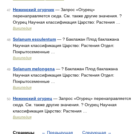
Нежинский огурчик
— Запрос «Огурец»
47
перенаправляется сюда. Cм. также другие значения. ?
Огурец Научная классификация Царство: Растения …
Википедия
Solanum esculentum
— ? Баклажан Плод баклажана
48
Научная классификация Царство: Растения Отдел:
Покрытосеменные …
Википедия
Solanum melongena
— ? Баклажан Плод баклажана
49
Научная классификация Царство: Растения Отдел:
Покрытосеменные …
Википедия
Нежинский огурец
— Запрос «Огурец» перенаправляется
50
сюда. Cм. также другие значения. ? Огурец Научная
классификация Царство: Растения …
Википедия
Страницы
←
Предыдущая
Следующая
→