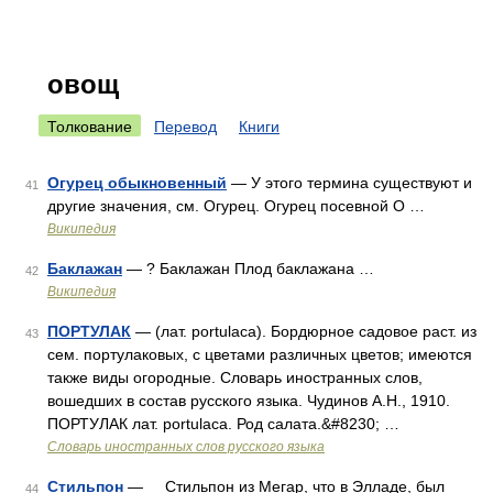
овощ
Толкование
Перевод
Книги
Огурец обыкновенный
— У этого термина существуют и
41
другие значения, см. Огурец. Огурец посевной О …
Википедия
Баклажан
— ? Баклажан Плод баклажана …
42
Википедия
ПОРТУЛАК
— (лат. portulaca). Бордюрное садовое раст. из
43
сем. портулаковых, с цветами различных цветов; имеются
также виды огородные. Словарь иностранных слов,
вошедших в состав русского языка. Чудинов А.Н., 1910.
ПОРТУЛАК лат. portulaca. Род салата.&#8230; …
Словарь иностранных слов русского языка
Стильпон
— Стильпон из Мегар, что в Элладе, был
44