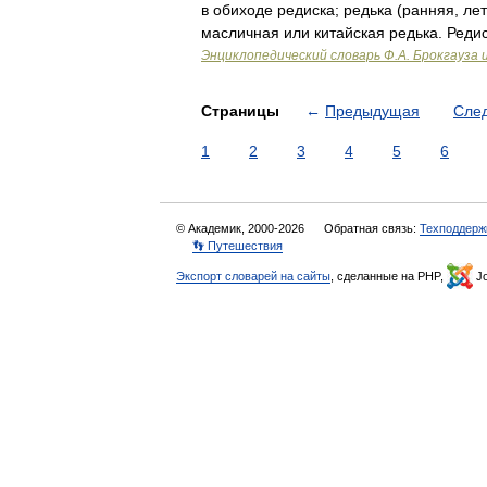
в обиходе редиска; редька (ранняя, ле
масличная или китайская редька. Ред
Энциклопедический словарь Ф.А. Брокгауза 
Страницы
←
Предыдущая
Сле
1
2
3
4
5
6
© Академик, 2000-2026
Обратная связь:
Техподдерж
👣 Путешествия
Экспорт словарей на сайты
, сделанные на PHP,
Jo