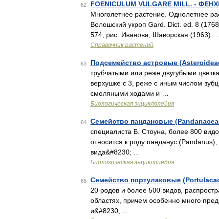
FOENICULUM VULGARE MILL. - ФЕ
62
Многолетнее растение. Однолетнее раст
Волошский укроп Gard. Dict. ed. 8 (1768)
574, рис. Иванова, Шаворская (1963) 
Справочник растений
Подсемейство астровые (Asteroidea
63
трубчатыми или реже двугубыми цветка
верхушке с 3, реже с иным числом зуб
смоляными ходами и …
Биологическая энциклопедия
Семейство пандановые (Pandanacea
64
специалиста Б. Стоуна, более 800 видо
относится к роду панданус (Pandanus), 
вида&#8230; …
Биологическая энциклопедия
Семейство портулаковые (Portulaca
65
20 родов и более 500 видов, распрост
областях, причем особенно много пред
и&#8230; …