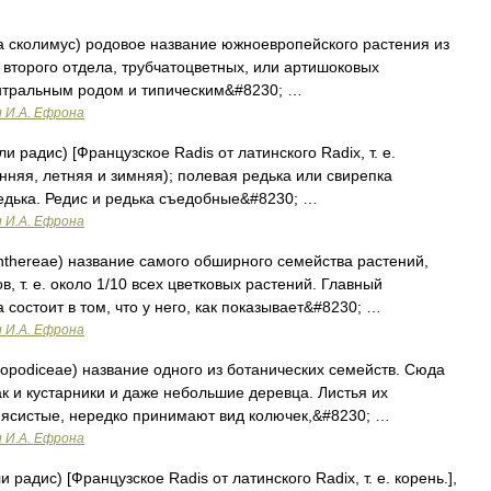
а сколимус) родовое название южноевропейского растения из
 второго отдела, трубчатоцветных, или артишоковых
ентральным родом и типическим&#8230; …
и И.А. Ефрона
 радис) [Французское Radis от латинского Radix, т. е.
анняя, летняя и зимняя); полевая редька или свирепка
редька. Редис и редька съедобные&#8230; …
и И.А. Ефрона
thereae) название самого обширного семейства растений,
, т. е. около 1/10 всех цветковых растений. Главный
 состоит в том, что у него, как показывает&#8230; …
и И.А. Ефрона
opodiceae) название одного из ботанических семейств. Сюда
ак и кустарники и даже небольшие деревца. Листья их
мясистые, нередко принимают вид колючек,&#8230; …
и И.А. Ефрона
радис) [Французское Radis от латинского Radix, т. е. корень.],