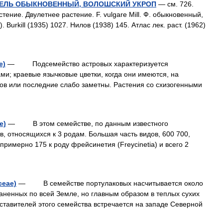
НХЕЛЬ ОБЫКНОВЕННЫЙ, ВОЛОШСКИЙ УКРОП
— см. 726.
ение. Двулетнее растение. F. vulgare Mill. Ф. обыкновенный,
. Burkill (1935) 1027. Нилов (1938) 145. Атлас лек. раст. (1962)
…
e)
— Подсемейство астровых характеризуется
ми; краевые язычковые цветки, когда они имеются, на
цов или последние слабо заметны. Растения со схизогенными
e)
— В этом семействе, по данным известного
в, относящихся к 3 родам. Большая часть видов, 600 700,
примерно 175 к роду фрейсинетия (Freycinetiа) и всего 2
ceae)
— В семействе портулаковых насчитывается около
раненных по всей Земле, но главным образом в теплых сухих
ставителей этого семейства встречается на западе Северной