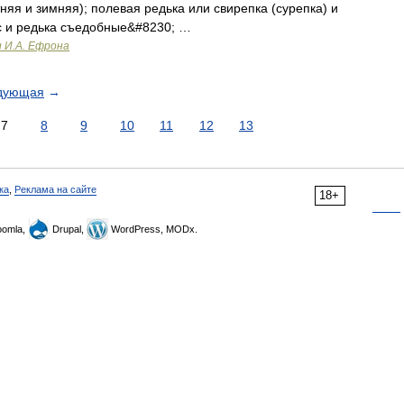
тняя и зимняя); полевая редька или свирепка (сурепка) и
ис и редька съедобные&#8230; …
и И.А. Ефрона
дующая
→
7
8
9
10
11
12
13
ка
,
Реклама на сайте
18+
omla,
Drupal,
WordPress, MODx.