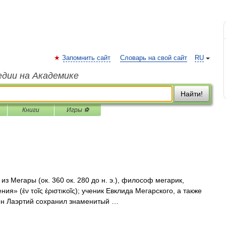
Запомнить сайт
Словарь на свой сайт
RU
едии на Академике
Найти!
Книги
Игры ⚽
егары (ок. 360 ок. 280 до н. э.), философ мегарик,
ия» (ἐν τοῖς ἐριστικοῖς); ученик Евклида Мегарского, а также
оген Лаэртий сохранил знаменитый …