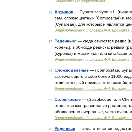
Биологическая энциклопедия
Артишок
— Cynara scolymus L. (цинар
66
сем. сложноцветных (Compositae) и его
(Cynareae), для которых и является ц
Энциклопедический словарь Ф.А. Брокгауза 
Редечные*
— сюда относятся редис (или
67
корень.], в обиходе редиска; редька (р
(сурепка) и масличная или китайская 
Энциклопедический словарь Ф.А. Брокгауза 
Сложноцветные
— (Compositae, Synan
68
заключающего в себе более 11000 видов
отличительный признак этого семейства
Энциклопедический словарь Ф.А. Брокгауза 
Солянковые
— (Salsolaceae, или Chen
69
относятся как травянистые растения, т
обыкновенно очередные, часто очень 
Энциклопедический словарь Ф.А. Брокгауза 
Редечные
— сюда относятся редис (или 
70