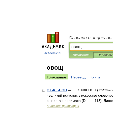
Словари и энциклоп
academic.ru
Толкования
Переводы
овощ
Толкование
Перевод
Книги
СТИЛЬПОН
— СТИЛЬПОН (Στίλπων) из М
61
«великий искусник в искусстве словопрен
софиста Фрасимаха (D. L. II 113). Ди
Античная философия