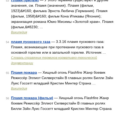
Пламя (фильм)
— У этого термина существуют и другие
53
значения, см. Пламя (значения). Пламя (фильм,
1923)&#160; фильма Эрнста Любича (Германия). Пламя
(фильм, 1958)&#160; фильм Кона Итикавы (Япония);
экранизация романа Юкио Мисимы «Золотой храм». Пламя
(фильм,&#8230; …
Википедия
пламя пускового газа
— 3.3.16 пламя пускового газа:
54
Пламя, возникающее при протекании пускового газа в
основной горелке или в запальной горелке. Источник …
Словарь-справочник терминов нормативно-технической
документации
Пламя пожара
— Хищный огонь Flashfire Жанр боевик
55
Режиссёр Эллиот Силверстайн В главных ролях Билли Зэйн
Луис Госсетт младший Кристин Минтер Страна …
Википедия
Пламя пожара (фильм)
— Хищный огонь Flashfire Жанр
56
боевик Режиссёр Эллиот Силверстайн В главных ролях
Билли Зэйн Луис Госсетт младший Кристин Минтер Страна
…