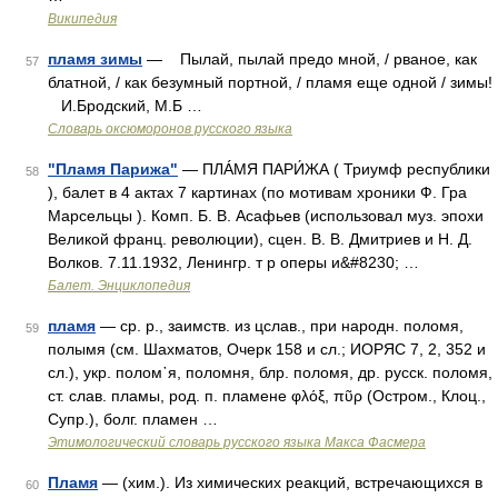
Википедия
пламя зимы
— Пылай, пылай предо мной, / рваное, как
57
блатной, / как безумный портной, / пламя еще одной / зимы!
И.Бродский, М.Б …
Словарь оксюморонов русского языка
"Пламя Парижа"
— ПЛÁМЯ ПАРИ́ЖА ( Триумф республики
58
), балет в 4 актах 7 картинах (по мотивам хроники Ф. Гра
Марсельцы ). Комп. Б. В. Асафьев (использовал муз. эпохи
Великой франц. революции), сцен. В. В. Дмитриев и Н. Д.
Волков. 7.11.1932, Ленингр. т р оперы и&#8230; …
Балет. Энциклопедия
пламя
— ср. р., заимств. из цслав., при народн. поломя,
59
полымя (см. Шахматов, Очерк 158 и сл.; ИОРЯС 7, 2, 352 и
сл.), укр. полом᾽я, поломня, блр. поломя, др. русск. поломя,
ст. слав. пламы, род. п. пламене φλόξ, πῦρ (Остром., Клоц.,
Супр.), болг. пламен …
Этимологический словарь русского языка Макса Фасмера
Пламя
— (хим.). Из химических реакций, встречающихся в
60