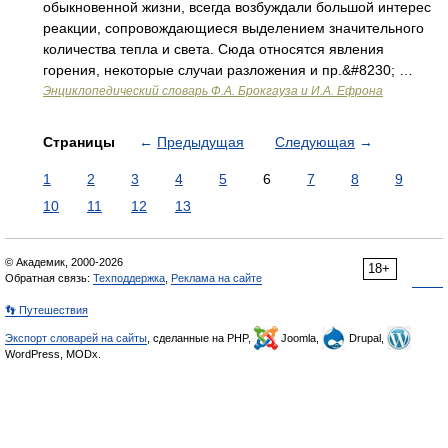
обыкновенной жизни, всегда возбуждали большой интерес
реакции, сопровождающиеся выделением значительного
количества тепла и света. Сюда относятся явления
горения, некоторые случаи разложения и пр.&#8230; …
Энциклопедический словарь Ф.А. Брокгауза и И.А. Ефрона
Страницы
←
Предыдущая
Следующая
→
1
2
3
4
5
6
7
8
9
10
11
12
13
© Академик, 2000-2026
18+
Обратная связь:
Техподдержка
,
Реклама на сайте
👣 Путешествия
Экспорт словарей на сайты
, сделанные на PHP,
Joomla,
Drupal,
WordPress, MODx.