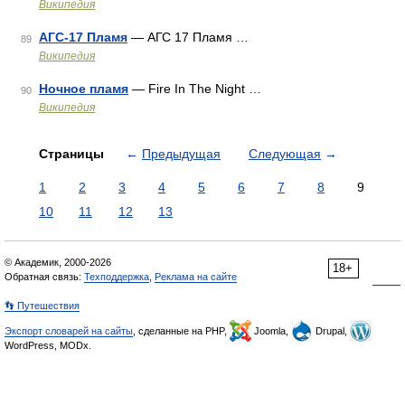
Википедия
АГС-17 Пламя
— АГС 17 Пламя …
89
Википедия
Ночное пламя
— Fire In The Night …
90
Википедия
Страницы
←
Предыдущая
Следующая
→
1
2
3
4
5
6
7
8
9
10
11
12
13
© Академик, 2000-2026
18+
Обратная связь:
Техподдержка
,
Реклама на сайте
👣 Путешествия
Экспорт словарей на сайты
, сделанные на PHP,
Joomla,
Drupal,
WordPress, MODx.