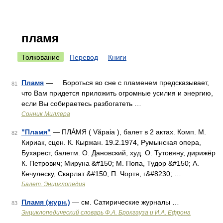
пламя
Толкование
Перевод
Книги
Пламя
— Бороться во сне с пламенем предсказывает,
81
что Вам придется приложить огромные усилия и энергию,
если Вы собираетесь разбогатеть …
Сонник Миллера
"Пламя"
— ПЛÁМЯ ( Văpaia ), балет в 2 актах. Комп. М.
82
Кириак, сцен. К. Кыржан. 19.2.1974, Румынская опера,
Бухарест, балетм. О. Дановский, худ. О. Тутовяну, дирижёр
К. Петрович; Мируна &#150; М. Попа, Тудор &#150; А.
Кечулеску, Скарлат &#150; П. Чортя, г&#8230; …
Балет. Энциклопедия
Пламя (журн.)
— см. Сатирические журналы …
83
Энциклопедический словарь Ф.А. Брокгауза и И.А. Ефрона