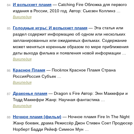
И вспыхнет пламя
— Catching Fire Обложка для первого
84
издания в России, 2010 год. Автор: Сьюзен Коллинз …
Википедия
Голодные игры: И вспыхнет пламя
— Эта статья или
85
раздел содержит информацию об одном или нескольких
запланированных или ожидаемых фильмах. Содержание
может меняться коренным образом по мере приближения
даты выхода фильма и появления новой информации …
Википедия
Красное Пламя
— Посёлок Красное Пламя Страна
86
РоссияРоссия Субъек …
Википедия
Драконье пламя
— Dragon s Fire Автор: Энн Маккефри и
87
Тодд Маккефри Жанр: Научная фантастика …
Википедия
Ночное пламя (фильм)
— Ночное пламя Fire In The Night
88
Жанр боевик, драма Режиссёр Джон Стивен Соет Продюсер
Норберт Бадди Рейеф Симеон Мун …