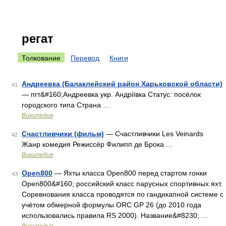
регат
Толкование
Перевод
Книги
Андреевка (Балаклейский район Харьковской области)
41
— пгт&#160;Андреевка укр. Андріївка Статус: посёлок
городского типа Страна …
Википедия
Счастливчики (фильм)
— Счастливчики Les Veinards
42
Жанр комедия Режиссёр Филипп де Брока …
Википедия
Open800
— Яхты класса Open800 перед стартом гонки
43
Open800&#160; российский класс парусных спортивных яхт.
Соревнования класса проводятся по гандикапной системе с
учётом обмерной формулы ORC GP 26 (до 2010 года
использовались правила RS 2000). Название&#8230; …