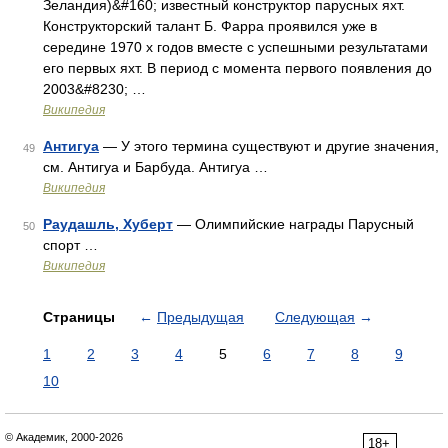
Зеландия)&#160; известный конструктор парусных яхт.
Конструкторский талант Б. Фарра проявился уже в
середине 1970 х годов вместе с успешными результатами
его первых яхт. В период с момента первого появления до
2003&#8230; …
Википедия
Антигуа
— У этого термина существуют и другие значения,
49
см. Антигуа и Барбуда. Антигуа …
Википедия
Раудашль, Хуберт
— Олимпийские награды Парусный
50
спорт …
Википедия
Страницы
←
Предыдущая
Следующая
→
1
2
3
4
5
6
7
8
9
10
© Академик, 2000-2026
18+