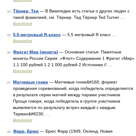
Википедия
Тёрнер, Тед
— В Википедии есть статьи о других людях с
44
такой фамилией, см. Тёрнер. Тед Тёрнер Ted Turner …
Википедия
5,5-метровый R-класс
— 5,5 метровый R класс …
45
Википедия
Фрегат Мир (монета)
— Основная статья: Памятные
46
монеты России Серия: «Флот» Содержание 1 Фрегат «Мир»
1.1 100 рублей 1.2 1 000 рублей 2 Источники // …
Википедия
Матчевые гонки
— Матчевые гонки&#160; формат
47
проведения соревнований, когда победитель определяется
в результате серии матчей между парами участников.
Проще говоря, когда победитель в группе участников
выявляется по результату встреч каждый с каждым.
Термин&#8230; …
Википедия
Фарр, Брюс
— Брюс Фарр (1949, Окленд, Новая
48