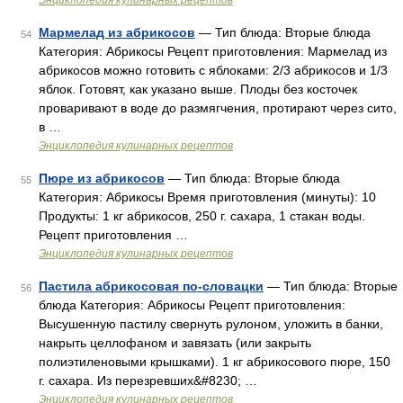
Энциклопедия кулинарных рецептов
Мармелад из абрикосов
— Тип блюда: Вторые блюда
54
Категория: Абрикосы Рецепт приготовления: Мармелад из
абрикосов можно готовить с яблоками: 2/3 абрикосов и 1/3
яблок. Готовят, как указано выше. Плоды без косточек
проваривают в воде до размягчения, протирают через сито,
в …
Энциклопедия кулинарных рецептов
Пюре из абрикосов
— Тип блюда: Вторые блюда
55
Категория: Абрикосы Время приготовления (минуты): 10
Продукты: 1 кг абрикосов, 250 г. сахара, 1 стакан воды.
Рецепт приготовления …
Энциклопедия кулинарных рецептов
Пастила абрикосовая по-словацки
— Тип блюда: Вторые
56
блюда Категория: Абрикосы Рецепт приготовления:
Высушенную пастилу свернуть рулоном, уложить в банки,
накрыть целлофаном и завязать (или закрыть
полиэтиленовыми крышками). 1 кг абрикосового пюре, 150
г. сахара. Из перезревших&#8230; …
Энциклопедия кулинарных рецептов