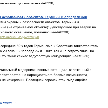
синонимов русского языка.&#8230; …
 и безопасности объектов. Термины и определения
—
емы охраны и безопасности объектов. Термины и
ение (на охраняемом объекте): Действующее при аварии на
основного освещение, позволяющее&#8230; …
технической документации
едине 80 х годов Германские и Советские танкостроители
а 20 века – «Леопард 2» и Т 80У. Так и не встретившись на
 эти танки сейчас ведут острую конкуренцию на&#8230; …
ельный модернизационный потенциал, заложенный в
зволяет постоянно наращивать его боевые возможности,
о не исчерпаны. Последней версией этой выдающейся
дующая
→