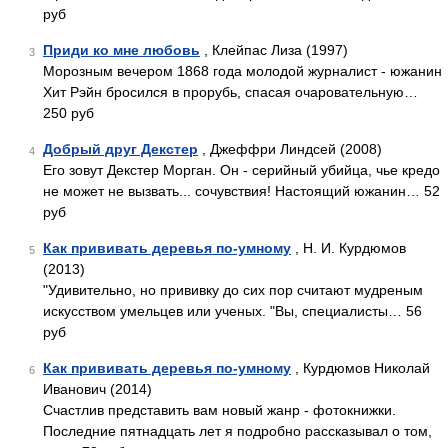
руб
Приди ко мне любовь
, Клейпас Лиза (1997)
3
Морозным вечером 1868 года молодой журналист - южанин
Хит Рэйн бросился в прорубь, спасая очаровательную…
250 руб
Добрый друг Декстер
, Джеффри Линдсей (2008)
4
Его зовут Декстер Морган. Он - серийный убийца, чье кредо
не может не вызвать... сочувствия! Настоящий южанин… 52
руб
Как прививать деревья по-умному
, Н. И. Курдюмов
5
(2013)
"Удивительно, но прививку до сих пор считают мудреным
искусством умельцев или ученых. "Вы, специалисты… 56
руб
Как прививать деревья по-умному
, Курдюмов Николай
6
Иванович (2014)
Счастлив представить вам новый жанр - фотокнижки.
Последние пятнадцать лет я подробно рассказывал о том,