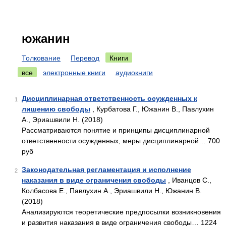
южанин
Толкование
Перевод
Книги
все
электронные книги
аудиокниги
Дисциплинарная ответственность осужденных к
1
лишению свободы
, Курбатова Г., Южанин В., Павлухин
А., Эриашвили Н. (2018)
Рассматриваются понятие и принципы дисциплинарной
ответственности осужденных, меры дисциплинарной… 700
руб
Законодательная регламентация и исполнение
2
наказания в виде ограничения свободы
, Иванцов С.,
Колбасова Е., Павлухин А., Эриашвили Н., Южанин В.
(2018)
Анализируются теоретические предпосылки возникновения
и развития наказания в виде ограничения свободы… 1224