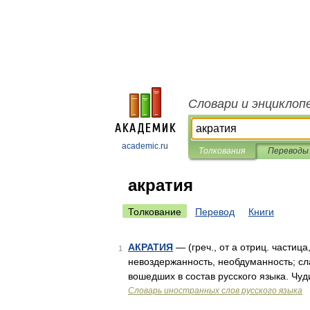
Словари и энциклоп
academic.ru
Толкования
Переводы
акратия
Толкование
Перевод
Книги
АКРАТИЯ
— (греч., от a отриц. частица
1
невоздержанность, необдуманность; сл
вошедших в состав русского языка. Чуд
Словарь иностранных слов русского языка