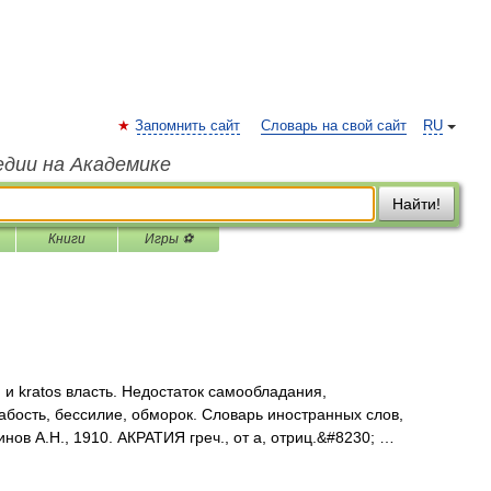
Запомнить сайт
Словарь на свой сайт
RU
едии на Академике
Найти!
Книги
Игры ⚽
, и kratos власть. Недостаток самообладания,
абость, бессилие, обморок. Словарь иностранных слов,
инов А.Н., 1910. АКРАТИЯ греч., от а, отриц.&#8230; …