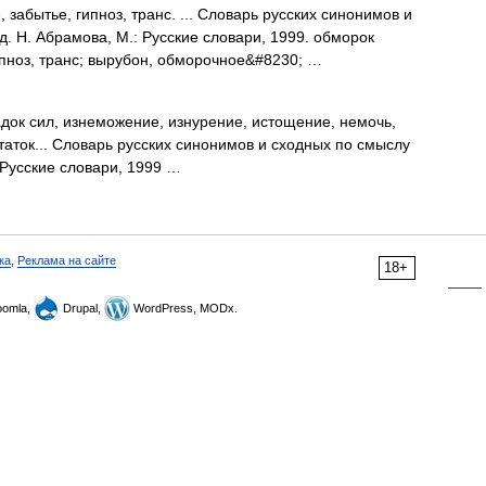
забытье, гипноз, транс. ... Словарь русских синонимов и
. Н. Абрамова, М.: Русские словари, 1999. обморок
ипноз, транс; вырубон, обморочное&#8230; …
док сил, изнеможение, изнурение, истощение, немочь,
статок... Словарь русских синонимов и сходных по смыслу
 Русские словари, 1999 …
ка
,
Реклама на сайте
18+
omla,
Drupal,
WordPress, MODx.