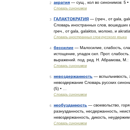
акратия
— сущ., кол во синонимов: 5 •
2
Словарь синонимов
ГАЛАКТОКРАТИЯ
— (греч., от gala, g
3
Словарь иностранных слов, вошедших в
греч., от gala, galaktos, молоко, и akr
Словарь иностранных слов русского языка
бессилие
— Малосилие, слабость, сла
4
истощение, упадок сил. Прот. слабость
выражений. под. ред. Н. Абрамова, М.:
Словарь синонимов
невоздержанность
— вспыльчивость, э
5
невоздержание Словарь русских синони
(5) • …
Словарь синонимов
необузданность
— своевольство, горяч
6
разнузданность, несдержанность, неист
невоздержанность, дикость, неудержим
Словарь синонимов