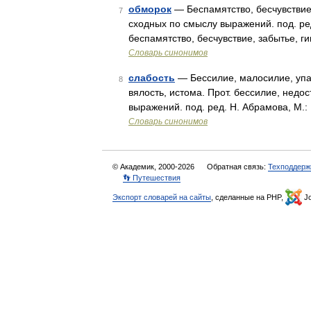
обморок
— Беспамятство, бесчувствие, 
7
сходных по смыслу выражений. под. ред
беспамятство, бесчувствие, забытье, г
Словарь синонимов
слабость
— Бессилие, малосилие, упа
8
вялость, истома. Прот. бессилие, недо
выражений. под. ред. Н. Абрамова, М.:
Словарь синонимов
© Академик, 2000-2026
Обратная связь:
Техподдерж
👣 Путешествия
Экспорт словарей на сайты
, сделанные на PHP,
Jo