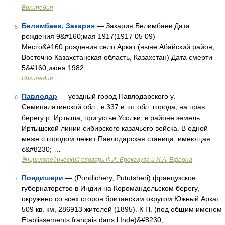
Википедия
Белимбаев, Закария
— Закария Белимбаев Дата
5
рождения 9&#160;мая 1917(1917 05 09)
Место&#160;рождения село Аркат (ныне Абайский район,
Восточно Казахстанская область, Казахстан) Дата смерти
5&#160;июня 1982 …
Википедия
Павлодар
— уездный город Павлодарского у.
6
Семипалатинской обл., в 337 в. от обл. города, на прав.
берегу р. Иртыша, при устье Усолки, в районе земель
Иртышской линии сибирского казачьего войска. В одной
меже с городом лежит Павлодарская станица, имеющая
с&#8230; …
Энциклопедический словарь Ф.А. Брокгауза и И.А. Ефрона
Пондишери
— (Pondichery, Pututsheri) французское
7
губернаторство в Индии на Коромандельском берегу,
окружено со всех сторон британским округом Южный Аркат.
509 кв. км, 286913 жителей (1895). К П. (под общим именем
Etablissements français dans l Inde)&#8230; …