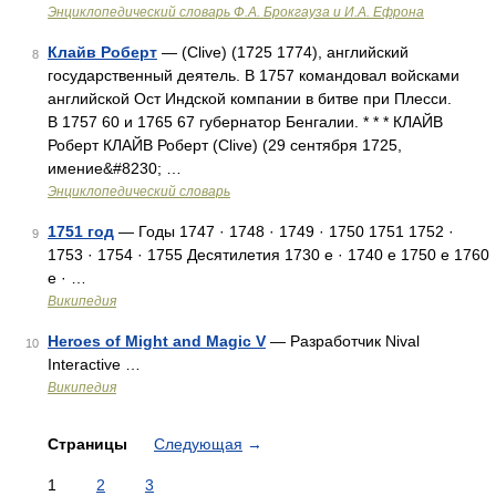
Энциклопедический словарь Ф.А. Брокгауза и И.А. Ефрона
Клайв Роберт
— (Clive) (1725 1774), английский
8
государственный деятель. В 1757 командовал войсками
английской Ост Индской компании в битве при Плесси.
В 1757 60 и 1765 67 губернатор Бенгалии. * * * КЛАЙВ
Роберт КЛАЙВ Роберт (Clive) (29 сентября 1725,
имение&#8230; …
Энциклопедический словарь
1751 год
— Годы 1747 · 1748 · 1749 · 1750 1751 1752 ·
9
1753 · 1754 · 1755 Десятилетия 1730 е · 1740 е 1750 е 1760
е · …
Википедия
Heroes of Might and Magic V
— Разработчик Nival
10
Interactive …
Википедия
Страницы
Следующая
→
1
2
3