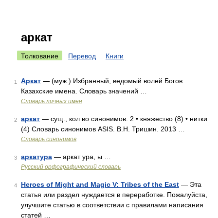
аркат
Толкование
Перевод
Книги
Аркат
— (муж.) Избранный, ведомый волей Богов
1
Казахские имена. Словарь значений …
Словарь личных имен
аркат
— сущ., кол во синонимов: 2 • княжество (8) • нитки
2
(4) Словарь синонимов ASIS. В.Н. Тришин. 2013 …
Словарь синонимов
аркатура
— аркат ура, ы …
3
Русский орфографический словарь
Heroes of Might and Magic V: Tribes of the East
— Эта
4
статья или раздел нуждается в переработке. Пожалуйста,
улучшите статью в соответствии с правилами написания
статей …