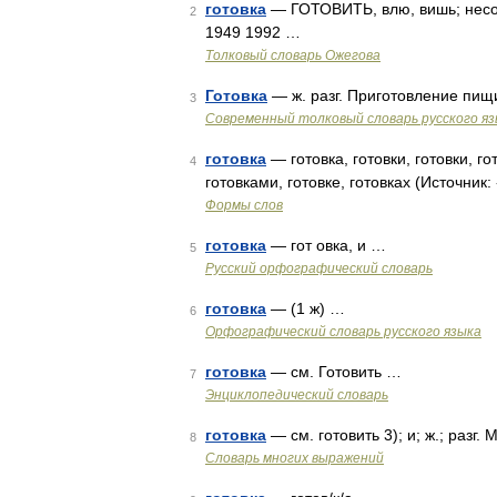
готовка
— ГОТОВИТЬ, влю, вишь; несов
2
1949 1992 …
Толковый словарь Ожегова
Готовка
— ж. разг. Приготовление пищ
3
Современный толковый словарь русского я
готовка
— готовка, готовки, готовки, гот
4
готовками, готовке, готовках (Источни
Формы слов
готовка
— гот овка, и …
5
Русский орфографический словарь
готовка
— (1 ж) …
6
Орфографический словарь русского языка
готовка
— см. Готовить …
7
Энциклопедический словарь
готовка
— см. готовить 3); и; ж.; разг
8
Словарь многих выражений