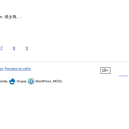
(яп. 焼き鳥 …
7
8
9
ка
,
Реклама на сайте
18+
omla,
Drupal,
WordPress, MODx.