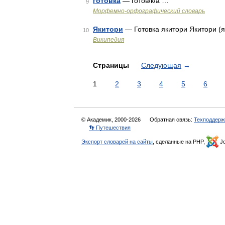
готовка
— готов/к/а …
9
Морфемно-орфографический словарь
Якитори
— Готовка якитори Якитори 
10
Википедия
Страницы
Следующая
→
1
2
3
4
5
6
© Академик, 2000-2026
Обратная связь:
Техподдерж
👣 Путешествия
Экспорт словарей на сайты
, сделанные на PHP,
Jo