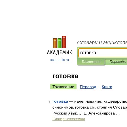
Словари и энциклоп
academic.ru
Толкования
Переводы
готовка
Толкование
Перевод
Книги
готовка
— налепливание, кашеварство,
1
синонимов. готовка см. стряпня Словар
Русский язык. З. Е. Александрова …
Словарь синонимов