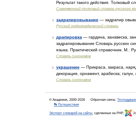
Результат такого действия. Толковый 
Современный толковый словарь русского я
задрапировывание
— задрапир овыва
3
Русский орфографический словарь
драпировка
— гардина, занавеска, зан
4
задрапировывание Словарь русских син
языка. Практический справочник. М.: Ру
Словарь синонимов
украшение
— Прикраса, закраса, наряд
5
декорация, орнамент, арабеска; галун,
Словарь синонимов
© Академик, 2000-2026
Обратная связь:
Техподдерж
👣 Путешествия
Экспорт словарей на сайты
, сделанные на PHP,
Jo