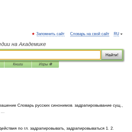
Запомнить сайт
Словарь на свой сайт
RU
едии на Академике
Найти!
Книги
Игры ⚽
рашение Словарь русских синонимов. задрапировывание сущ.,
• …
действия по гл. задрапировывать, задрапировываться 1. 2.