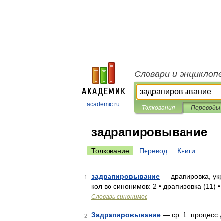
Словари и энциклоп
academic.ru
Толкования
Переводы
задрапировывание
Толкование
Перевод
Книги
задрапировывание
— драпировка, ук
1
кол во синонимов: 2 • драпировка (11) 
Словарь синонимов
Задрапировывание
— ср. 1. процесс 
2