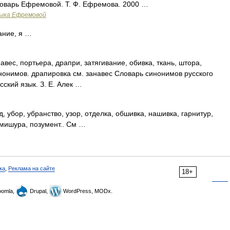
словарь Ефремовой. Т. Ф. Ефремова. 2000 …
зыка Ефремовой
ние, я …
авес, портьера, драпри, затягивание, обивка, ткань, штора,
онимов. драпировка см. занавес Словарь синонимов русского
сский язык. З. Е. Алек …
, убор, убранство, узор, отделка, обшивка, нашивка, гарнитур,
 мишура, позумент.. См …
ка
,
Реклама на сайте
18+
omla,
Drupal,
WordPress, MODx.