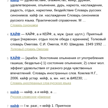
кайф
— удовольствие, блаженство, кейф, дурман,
3
удовлетворение, опьянение, дурь, наркота, наслаждение,
радость, отдых, наркотики, бездействие Словарь русских
синонимов. кайф см. наслаждение Словарь синонимов
русского языка. Практический справочник. М …
Словарь синонимов
КАЙФ
— КАЙФ, а и КЕЙФ, а, муж. (разг. шутл.). Приятный
4
отдых [первонач. отдых после обеда с курением]. Толковый
словарь Ожегова. С.И. Ожегов, Н.Ю. Шведова. 1949 1992 …
Толковый словарь Ожегова
КАЙФ
— [арабск. Эсостояние опьянения от употребления
5
гашиша; безделье»] 1) состояние опьянения; 2) сленг мол.
эффект удовольствия от разного рода чувственных
впечатлений. Словарь иностранных слов. Комлев Н.Г.,
2006. кайф устар. кейф, а, мн. нет, м.&#8230; …
Словарь иностранных слов русского языка
кайф
— кайф, а и кейф, а …
6
Русское словесное ударение
кайф
— I м. разг.; = кейф 1. Приятное
7