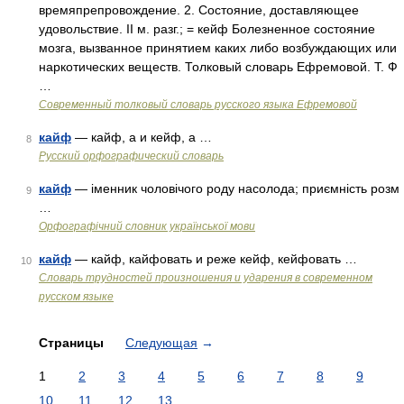
времяпрепровождение. 2. Состояние, доставляющее
удовольствие. II м. разг.; = кейф Болезненное состояние
мозга, вызванное принятием каких либо возбуждающих или
наркотических веществ. Толковый словарь Ефремовой. Т. Ф
…
Современный толковый словарь русского языка Ефремовой
кайф
— кайф, а и кейф, а …
8
Русский орфографический словарь
кайф
— іменник чоловічого роду насолода; приємність розм
9
…
Орфографічний словник української мови
кайф
— кайф, кайфовать и реже кейф, кейфовать …
10
Словарь трудностей произношения и ударения в современном
русском языке
Страницы
Следующая
→
1
2
3
4
5
6
7
8
9
10
11
12
13