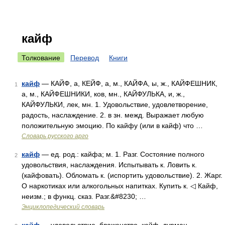
кайф
Толкование
Перевод
Книги
кайф
— КАЙФ, а, КЕЙФ, а, м., КАЙФА, ы, ж., КАЙФЕШНИК,
1
а, м., КАЙФЕШНИКИ, ков, мн., КАЙФУЛЬКА, и, ж.,
КАЙФУЛЬКИ, лек, мн. 1. Удовольствие, удовлетворение,
радость, наслаждение. 2. в зн. межд. Выражает любую
положительную эмоцию. По кайфу (или в кайф) что …
Словарь русского арго
кайф
— ед. род.: кайфа; м. 1. Разг. Состояние полного
2
удовольствия, наслаждения. Испытывать к. Ловить к.
(кайфовать). Обломать к. (испортить удовольствие). 2. Жарг.
О наркотиках или алкогольных напитках. Купить к. ◁ Кайф,
неизм.; в функц. сказ. Разг.&#8230; …
Энциклопедический словарь