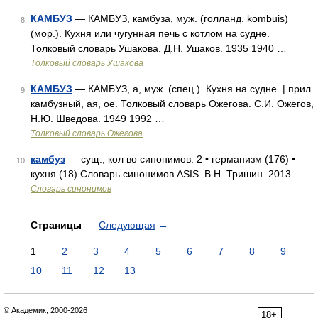
КАМБУЗ
— КАМБУЗ, камбуза, муж. (голланд. kombuis)
8
(мор.). Кухня или чугунная печь с котлом на судне.
Толковый словарь Ушакова. Д.Н. Ушаков. 1935 1940 …
Толковый словарь Ушакова
КАМБУЗ
— КАМБУЗ, а, муж. (спец.). Кухня на судне. | прил.
9
камбузный, ая, ое. Толковый словарь Ожегова. С.И. Ожегов,
Н.Ю. Шведова. 1949 1992 …
Толковый словарь Ожегова
камбуз
— сущ., кол во синонимов: 2 • германизм (176) •
10
кухня (18) Словарь синонимов ASIS. В.Н. Тришин. 2013 …
Словарь синонимов
Страницы
Следующая
→
1
2
3
4
5
6
7
8
9
10
11
12
13
© Академик, 2000-2026
18+