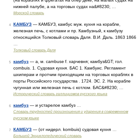
(на кораблях и фрегатах на опер деке, на малых судах на
нижней палубе, а на торговых судах на&#8230; …
Морской словарь
КАМБУЗ
— КАМБУЗ, камбус муж. кухня на корабле,
4
железная печь, с котлами и пр. Камбузный, к камбузу
относящийся Толковый словарь Даля. В.И. Даль. 1863 1866
…
Толковый словарь Даля
камбуз
— а, м. cambuse f. харчевня; камбуз&GT; гол.
5
combuis. 1. Судовая кухня. БАС 1. Камбуис. Регламент
шхиперам и протчим приходящим на торговых кораблях в
порты Российского государства . 1724. ЭС. 2. На корабле
чугунная или железная печь с котлом. БАС&#8230; …
Исторический словарь галлицизмов русского языка
камбуз
— и устарелое камбуз …
6
Словарь трудностей произношения и ударения в современном
русском языке
КАМБУЗ
— (от нидерл. kombuis) судовая кухня …
7
Большой Энциклопедический словарь