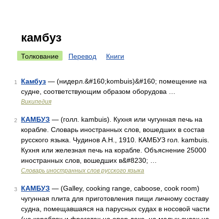
камбуз
Толкование
Перевод
Книги
Камбуз
— (нидерл.&#160;kombuis)&#160; помещение на
1
судне, соответствующим образом оборудова …
Википедия
КАМБУЗ
— (голл. kambuis). Кухня или чугунная печь на
2
корабле. Словарь иностранных слов, вошедших в состав
русского языка. Чудинов А.Н., 1910. КАМБУЗ гол. kambuis.
Кухня или железная печь на корабле. Объяснение 25000
иностранных слов, вошедших в&#8230; …
Словарь иностранных слов русского языка
КАМБУЗ
— (Galley, cooking range, caboose, cook room)
3
чугунная плита для приготовления пищи личному составу
судна, помещавшаяся на парусных судах в носовой части