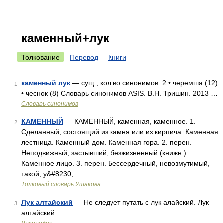
каменный+лук
Толкование
Перевод
Книги
каменный лук
— сущ., кол во синонимов: 2 • черемша (12)
1
• чеснок (8) Словарь синонимов ASIS. В.Н. Тришин. 2013 …
Словарь синонимов
КАМЕННЫЙ
— КАМЕННЫЙ, каменная, каменное. 1.
2
Сделанный, состоящий из камня или из кирпича. Каменная
лестница. Каменный дом. Каменная гора. 2. перен.
Неподвижный, застывший, безжизненный (книжн.).
Каменное лицо. 3. перен. Бессердечный, невозмутимый,
такой, у&#8230; …
Толковый словарь Ушакова
Лук алтайский
— Не следует путать с лук алайский. Лук
3
алтайский …