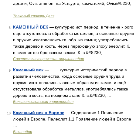
аргали, Ovis ammon, на Устьурте; камчатский, Ovis&#8230;
…
Толковый словарь Даля
КАМЕННЫЙ ВЕК
— культурно ист. период, в течение к рого
8
еще отсутствовала обработка металлов, а основные орудия
и оружие изготовлялись гл. обр. из камня; употреблялись
также дерево и кость. Через переходную эпоху энеолит, К.
в. сменяется бронзовым веком. К. в.&#8230; …
Советская историческая энциклопедия
Каменный век
— культурно исторический период в
9
развитии человечества, когда основные орудия труда и
оружие изготовлялись главным образом из камня и ещё
отсутствовала обработка металлов, употреблялись также
дерево и кость; на позднем этапе К. в.&#8230; …
Большая советская энциклопедия
Каменный век в Европе
— Содержание 1 Появление
10
людей в Европе. Палеолит 1.1 Появление людей в Европе
…
Википедия