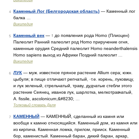
Википедия
Каменный Лог (Белгородская область)
— Каменный лог
4
балка …
Википедия
Каменный век
— ↑ до появления рода Homo (Плиоцен)
5
Палеолит Ранний палеолит род Homo приручение огня,
каменные орудия Средний палеолит Homo neanderthalensis
Homo sapiens выход из Африки Поздний палеолит …
Википедия
ЛУК
— муж. известное пряное растение Allium сера; южн.
6
цыбуля; в пище отличают репчатый, ·т.е. корень, луковицу,
и лук зеленый, стрельчатый, траву, дудчатые стебли этого
растение Сеянец, иванов лук, шарлотка, мелкотравчатый,
А. fissile, ascolonicum;&#8230; …
Толковый словарь Даля
КАМЕННЫЙ
— КАМЕННЫЙ, сделанный из камня или
7
вообще к камню относящийся. Каменный дом, из камня или
из кирпича. Каменная ломка, прилом, прииск. Каменный
бор, каменистый. Каменный баран, дикий баран, аркар,