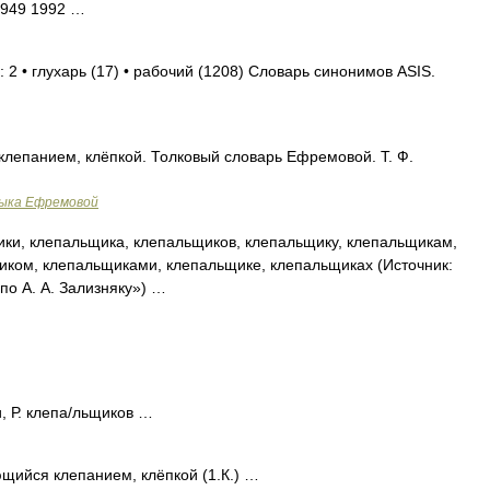
1949 1992 …
 2 • глухарь (17) • рабочий (1208) Словарь синонимов ASIS.
 клепанием, клёпкой. Толковый словарь Ефремовой. Т. Ф.
зыка Ефремовой
ки, клепальщика, клепальщиков, клепальщику, клепальщикам,
иком, клепальщиками, клепальщике, клепальщиках (Источник:
о А. А. Зализняку») …
, Р. клепа/льщиков …
щийся клепанием, клёпкой (1.К.) …