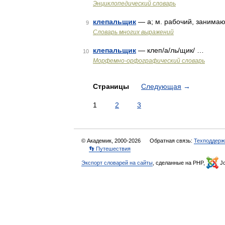
Энциклопедический словарь
клепальщик
— а; м. рабочий, занимаю
9
Словарь многих выражений
клепальщик
— клеп/а/ль/щик/ …
10
Морфемно-орфографический словарь
Страницы
Следующая
→
1
2
3
© Академик, 2000-2026
Обратная связь:
Техподдерж
👣 Путешествия
Экспорт словарей на сайты
, сделанные на PHP,
Jo