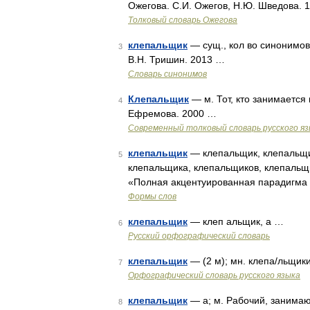
Ожегова. С.И. Ожегов, Н.Ю. Шведова. 
Толковый словарь Ожегова
клепальщик
— сущ., кол во синонимов:
3
В.Н. Тришин. 2013 …
Словарь синонимов
Клепальщик
— м. Тот, кто занимается
4
Ефремова. 2000 …
Современный толковый словарь русского я
клепальщик
— клепальщик, клепальщи
5
клепальщика, клепальщиков, клепальщ
«Полная акцентуированная парадигма п
Формы слов
клепальщик
— клеп альщик, а …
6
Русский орфографический словарь
клепальщик
— (2 м); мн. клепа/льщики
7
Орфографический словарь русского языка
клепальщик
— а; м. Рабочий, занимаю
8