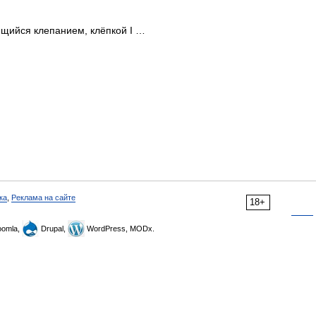
щийся клепанием, клёпкой I …
ка
,
Реклама на сайте
18+
omla,
Drupal,
WordPress, MODx.