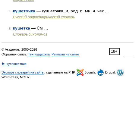
Формы слов
кушеточка
— куш еточка, и, род. п. мн. ч. чек …
4
Русский орфографический словарь
кушетка
— См …
5
Словарь синонимов
© Академик, 2000-2026
18+
Обратная связь:
Техподдержка
,
Реклама на сайте
👣 Путешествия
Экспорт словарей на сайты
, сделанные на PHP,
Joomla,
Drupal,
WordPress, MODx.