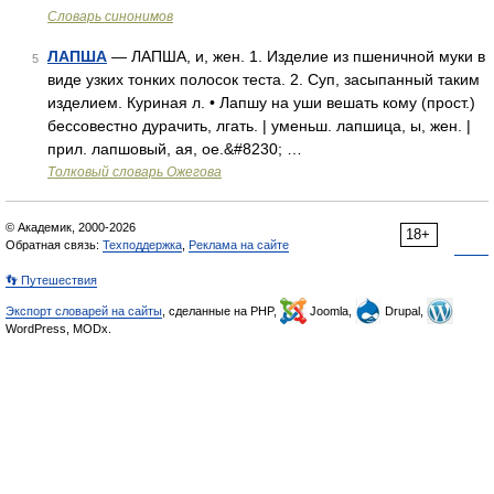
Словарь синонимов
ЛАПША
— ЛАПША, и, жен. 1. Изделие из пшеничной муки в
5
виде узких тонких полосок теста. 2. Суп, засыпанный таким
изделием. Куриная л. • Лапшу на уши вешать кому (прост.)
бессовестно дурачить, лгать. | уменьш. лапшица, ы, жен. |
прил. лапшовый, ая, ое.&#8230; …
Толковый словарь Ожегова
© Академик, 2000-2026
18+
Обратная связь:
Техподдержка
,
Реклама на сайте
👣 Путешествия
Экспорт словарей на сайты
, сделанные на PHP,
Joomla,
Drupal,
WordPress, MODx.