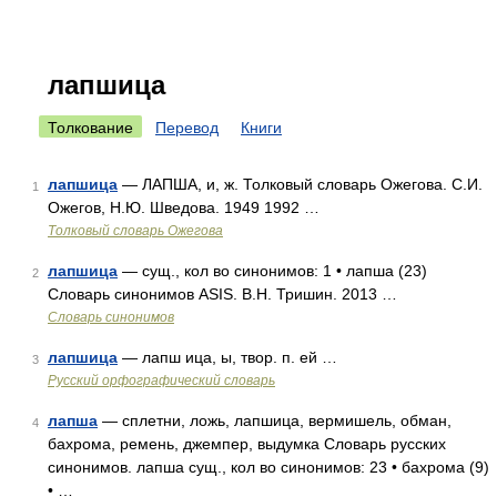
лапшица
Толкование
Перевод
Книги
лапшица
— ЛАПША, и, ж. Толковый словарь Ожегова. С.И.
1
Ожегов, Н.Ю. Шведова. 1949 1992 …
Толковый словарь Ожегова
лапшица
— сущ., кол во синонимов: 1 • лапша (23)
2
Словарь синонимов ASIS. В.Н. Тришин. 2013 …
Словарь синонимов
лапшица
— лапш ица, ы, твор. п. ей …
3
Русский орфографический словарь
лапша
— сплетни, ложь, лапшица, вермишель, обман,
4
бахрома, ремень, джемпер, выдумка Словарь русских
синонимов. лапша сущ., кол во синонимов: 23 • бахрома (9)
• …