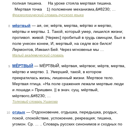
полная тишина. На уроке стояла мертвая тишина.
Мертвая точка 1) положение механизма,&#8230; …
Фразеологический словарь русского языка
мёртвый
— ая, ое; мёртв, мертва, мёртво и мертво,
8
мёртвы и мертвы. 1. Такой, который умер, лишился жизни;
противоп. живой. [Черкес] пробитый в грудь свинцом, Был в
поле унесен конем, И, мертвый, на седле все бился!
Лермонтов, Измаил Бей. Через мгновенье мы …
Малый академический словарь
МЁРТВЫЙ
— МЁРТВЫЙ, мёртвая, мёртвое; мёртв, мертва,
9
мёртво и мертво. 1. Умерший, такой, в котором
прекратилась жизнь; лишенный жизни. Мертвое тело.
Мертвая птица. «На поле сражения лежали мертвые люди
и лошади.» Пришвин. || в знач. сущ. мёртвый,
мёртвого,&#8230; …
Толковый словарь Ушакова
отдых
— Отдохновение, отдышка, передышка, роздых,
10
покой, спокойствие, успокоение, рекреация; тишина,
угомон. Ср. ... .. Словарь русских синонимов и сходных по