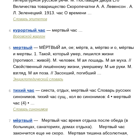
литературной русской речи. М: Поставщик двора Его
Величества товарищество Скоропечатни А. А. Левенсон . А.
Л. Зеленецкий. 1913. час О времени …
Словарь эпитетов
курортный час
— мертвый час …
4
Воровской жаргон
мертвый
— МЁРТВЫЙ ая, ое; мёртв, а, мёртво и о, мёртвы
5
и мертвы. 1. Такой, который умер, лишился жизни
(противоп.: живой). М. человек. М ая лошадь. М ая муха. //
Свойственный лишённому жизни, умершему. М ые руки. М.
взгляд. М ая поза. // Засохший, погибший …
Энциклопедический словарь
тихий час
— сиеста, отдых, мертвый час Словарь русских
6
синонимов. тихий час сущ., кол во синонимов: 4 • мертвый
час (4) • …
Словарь синонимов
мёртвый
— Мертвый час время отдыха после обеда (в
7
больницах, санаториях, домах отдыха). Мертвый час
закончится еще не скоро. Мертвая тишина абсолютная,