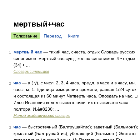
мертвый+час
Толкование
Перевод
Книги
мертвый час
— тихий час, сиеста, отдых Словарь русских
1
синонимов. мертвый час сущ., кол во синонимов: 4 • отдых
(34) • …
Словарь синонимов
час
— а ( у), с числ. 2, 3, 4 часа, предл. в часе и в часу, мн.
2
часы, м. 1. Единица измерения времени, равная 1/24 суток
и состоящая из 60 минут. Четверть часа. Опоздать на час. □
Илья Иванович велел сыскать очки: их отыскивали часа
полтора. И.&#8230; …
Малый академический словарь
час
— быстротечный (Балтрушайтис); заветный (Бальмонт);
3
крылатый (Балтрушайтис); убегающий (Бальмонт) Эпитеты