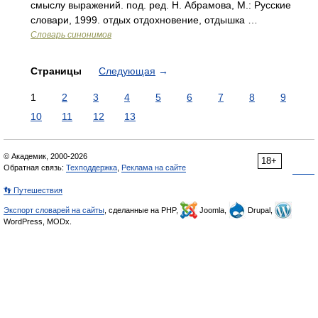
смыслу выражений. под. ред. Н. Абрамова, М.: Русские
словари, 1999. отдых отдохновение, отдышка …
Словарь синонимов
Страницы
Следующая
→
1
2
3
4
5
6
7
8
9
10
11
12
13
© Академик, 2000-2026
18+
Обратная связь:
Техподдержка
,
Реклама на сайте
👣 Путешествия
Экспорт словарей на сайты
, сделанные на PHP,
Joomla,
Drupal,
WordPress, MODx.