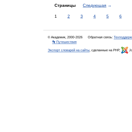
Страницы
Следующая
→
1
2
3
4
5
6
© Академик, 2000-2026
Обратная связь:
Техподдерж
👣 Путешествия
Экспорт словарей на сайты
, сделанные на PHP,
Jo