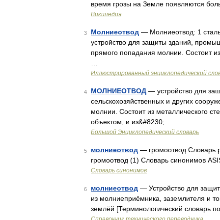
время грозы на Земле появляются бол
Википедия
Молниеотвод
— Молниеотвод: 1 стал
3
устройство для защиты зданий, промыш
прямого попадания молнии. Состоит и
…
Иллюстрированный энциклопедический сло
МОЛНИЕОТВОД
— устройство для защ
4
сельскохозяйственных и других соору
молнии. Состоит из металлического с
объектом, и из&#8230; …
Большой Энциклопедический словарь
молниеотвод
— громоотвод Словарь ру
5
громоотвод (1) Словарь синонимов ASI
Словарь синонимов
молниеотвод
— Устройство для защит
6
из молниеприёмника, заземлителя и т
землёй [Терминологический словарь п
Справочник технического переводчика