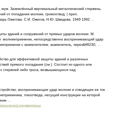
уж. Заземлённый вертикальный металлический стержень,
й от попадания молнии, громоотвод. | прил.
варь Ожегова. С.И. Ожегов, Н.Ю. Шведова. 1949 1992 …
иты зданий и сооружений от прямых ударов молнии. М.
ти: молниеприемник, непосредственно воспринимающий удар
иеприемник с заземлителем; заземлитель, через&#8230; …
йство для эффективной защиты зданий и различных
твий прямого попадания (см.). Состоит из одного или
их стержней либо троса, возвышающихся над
стройство, воспринимающее удар молнии и отводящее ее ток
иеприемника, токоотвода, несущей конструкции на которой
чник …
технической документации