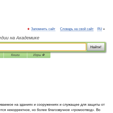
Запомнить сайт
Словарь на свой сайт
RU
едии на Академике
Найти!
Книги
Игры ⚽
иваемое на зданиях и сооружениях и служащее для защиты от
тся некорректное, но более благозвучное «громоотвод». Во