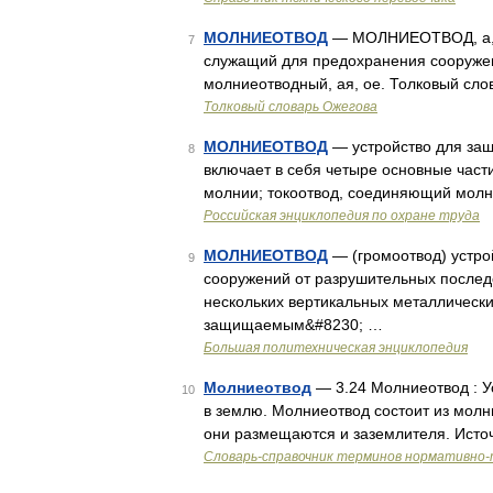
МОЛНИЕОТВОД
— МОЛНИЕОТВОД, а, м
7
служащий для предохранения сооружени
молниеотводный, ая, ое. Толковый сло
Толковый словарь Ожегова
МОЛНИЕОТВОД
— устройство для защ
8
включает в себя четыре основные час
молнии; токоотвод, соединяющий молн
Российская энциклопедия по охране труда
МОЛНИЕОТВОД
— (громоотвод) устро
9
сооружений от разрушительных последс
нескольких вертикальных металлическ
защищаемым&#8230; …
Большая политехническая энциклопедия
Молниеотвод
— 3.24 Молниеотвод : У
10
в землю. Молниеотвод состоит из молн
они размещаются и заземлителя. Исто
Словарь-справочник терминов нормативно-