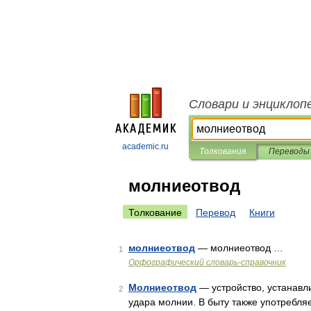
Словари и энциклоп
academic.ru
Толкования
Переводы
молниеотвод
Толкование
Перевод
Книги
молниеотвод
— молниеотвод …
1
Орфографический словарь-справочник
Молниеотвод
— устройство, устанавл
2
удара молнии. В быту также употребляе