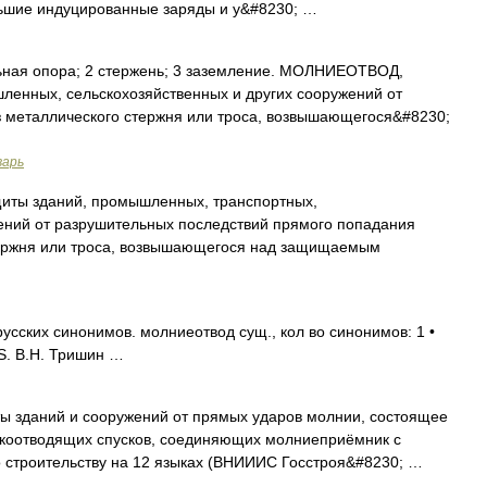
ьшие индуцированные заряды и у&#8230; …
ьная опора; 2 стержень; 3 заземление. МОЛНИЕОТВОД,
ленных, сельскохозяйственных и других сооружений от
з металлического стержня или троса, возвышающегося&#8230;
варь
иты зданий, промышленных, транспортных,
жений от разрушительных последствий прямого попадания
тержня или троса, возвышающегося над защищаемым
сских синонимов. молниеотвод сущ., кол во синонимов: 1 •
S. В.Н. Тришин …
ы зданий и сооружений от прямых ударов молнии, состоящее
окоотводящих спусков, соединяющих молниеприёмник с
о строительству на 12 языках (ВНИИИС Госстроя&#8230; …