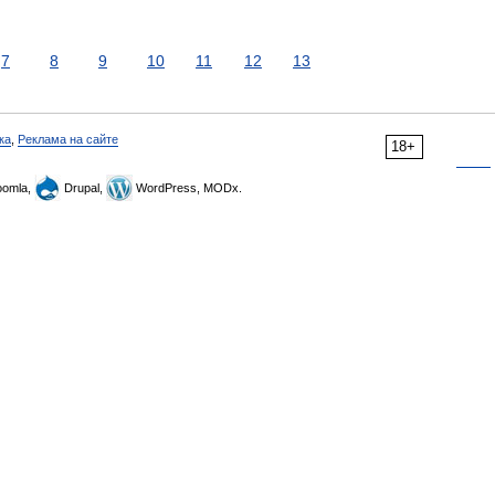
7
8
9
10
11
12
13
ка
,
Реклама на сайте
18+
omla,
Drupal,
WordPress, MODx.