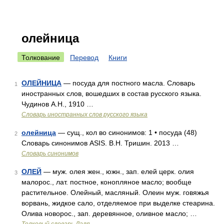
олейница
Толкование
Перевод
Книги
ОЛЕЙНИЦА
— посуда для постного масла. Словарь
1
иностранных слов, вошедших в состав русского языка.
Чудинов А.Н., 1910 …
Словарь иностранных слов русского языка
олейница
— сущ., кол во синонимов: 1 • посуда (48)
2
Словарь синонимов ASIS. В.Н. Тришин. 2013 …
Словарь синонимов
ОЛЕЙ
— муж. олея жен., южн., зап. елей церк. олия
3
малорос., лат. постное, конопляное масло; вообще
растительное. Олейный, масляный. Олеин муж. говяжья
ворвань, жидкое сало, отделяемое при выделке стеарина.
Олива новорос., зап. деревянное, оливное масло; …