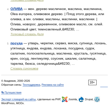
Толковый словарь Даля
ОЛИВА
— жен. дерево масличное, маслина, маслинина,
4
Olea europea, оливковое дерево. | Плод этого дерева, или
оливка, а мн. оливки, маслины, маслинки, масленки. |
Олива, новорос. деревянное, оливковое масло, см. олей.
Оливковый цвет, темнозеленый,&#8230; …
Толковый словарь Даля
посуда
— утварь, черепки, сервиз, миска, супница, лохань,
5
утятница, яндова, ендова, лоханка, посудина, судок,
салатник, полоскательница, масленка, хрусталь, гусятница,
крин, сосуд, лентикуляр, соусник, шкалик, салатница,
тарелка, бюкса, селедочница&#8230; …
Словарь синонимов
© Академик, 2000-2026
18+
Обратная связь:
Техподдержка
,
Реклама на сайте
👣 Путешествия
Экспорт словарей на сайты
, сделанные на PHP,
Joomla,
Drupal,
WordPress, MODx.