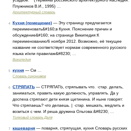
усадьбе. (Термины российского архитектурного наследия.
Плужников В.И., 1995) …
Архитектурный словарь
Кухня (помещение)
— Эту страницу предлагается
4
переименовать&#160;в Кухня. Пояснение причин и
обсуждение&#160; на странице Википедия:К
переименованию/6 ноября 2012. Возможно, её текущее
название не соответствует нормам современного русского
языка и/или правилам&#8230; …
Википедия
кухня
— См …
5
Словарь синонимов
СТРЯПАТЬ
— СТРЯПАТЬ, стряпывать что. ·стар. делать,
6
заниматься, править какую должность, управлять. Да у
доспеха стряпают дети князя щетинина. И ныне говорят:
Что стряпаешь? что делаешь. | ·стар. мешкать, медлить и
возиться с чем. И реша дружина Ольгова:&#8230; …
Толковый словарь Даля
кашеварня
— поварня, стряпущая, кухня Словарь русских
7