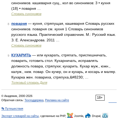
синонимов. кашеварня сущ., кол во синонимов: 3 • кухня
(18) • поварня …
Словарь синонимов
поварня
— кухня, стряпущая, кашеварня Словарь русских
8
синонимов. поварня см. кухня 1 Словарь синонимов
русского языка. Практический справочник. М.: Русский язык.
З. Е. Александрова. 2011 …
Словарь синонимов
КУХАРИТЬ
— или кухарать, стряпать, приспешничать,
9
поварить, готовить стол. Кухарничать, исправлять
должность повара, стряпухи; кухарить. Кухар муж., южн.,
калуж., ниж. повар. Он кучер, он и кухарь, и косарь и маляр.
Кухарка жен. повариха, стряпуха,&#8230; …
Толковый словарь Даля
© Академик, 2000-2026
18+
Обратная связь:
Техподдержка
,
Реклама на сайте
👣 Путешествия
Экспорт словарей на сайты
, сделанные на PHP,
Joomla,
Drupal,