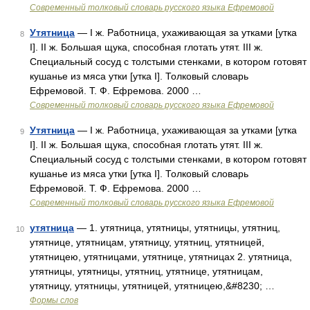
Современный толковый словарь русского языка Ефремовой
Утятница
— I ж. Работница, ухаживающая за утками [утка
8
I]. II ж. Большая щука, способная глотать утят. III ж.
Специальный сосуд с толстыми стенками, в котором готовят
кушанье из мяса утки [утка I]. Толковый словарь
Ефремовой. Т. Ф. Ефремова. 2000 …
Современный толковый словарь русского языка Ефремовой
Утятница
— I ж. Работница, ухаживающая за утками [утка
9
I]. II ж. Большая щука, способная глотать утят. III ж.
Специальный сосуд с толстыми стенками, в котором готовят
кушанье из мяса утки [утка I]. Толковый словарь
Ефремовой. Т. Ф. Ефремова. 2000 …
Современный толковый словарь русского языка Ефремовой
утятница
— 1. утятница, утятницы, утятницы, утятниц,
10
утятнице, утятницам, утятницу, утятниц, утятницей,
утятницею, утятницами, утятнице, утятницах 2. утятница,
утятницы, утятницы, утятниц, утятнице, утятницам,
утятницу, утятницы, утятницей, утятницею,&#8230; …
Формы слов