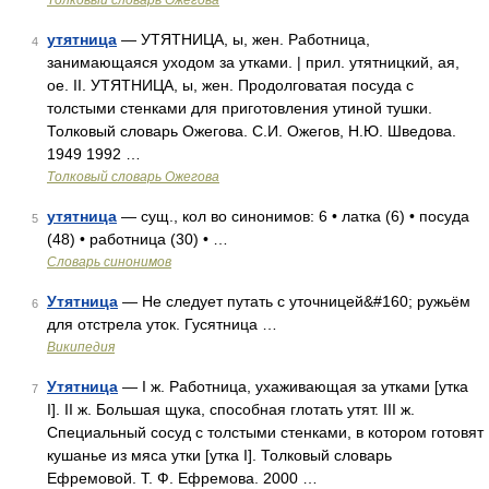
Толковый словарь Ожегова
утятница
— УТЯТНИЦА, ы, жен. Работница,
4
занимающаяся уходом за утками. | прил. утятницкий, ая,
ое. II. УТЯТНИЦА, ы, жен. Продолговатая посуда с
толстыми стенками для приготовления утиной тушки.
Толковый словарь Ожегова. С.И. Ожегов, Н.Ю. Шведова.
1949 1992 …
Толковый словарь Ожегова
утятница
— сущ., кол во синонимов: 6 • латка (6) • посуда
5
(48) • работница (30) • …
Словарь синонимов
Утятница
— Не следует путать с уточницей&#160; ружьём
6
для отстрела уток. Гусятница …
Википедия
Утятница
— I ж. Работница, ухаживающая за утками [утка
7
I]. II ж. Большая щука, способная глотать утят. III ж.
Специальный сосуд с толстыми стенками, в котором готовят
кушанье из мяса утки [утка I]. Толковый словарь
Ефремовой. Т. Ф. Ефремова. 2000 …