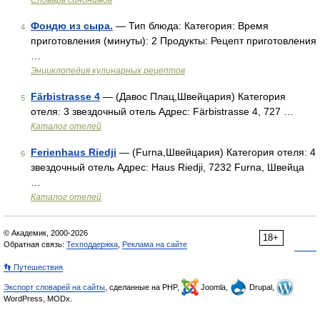
Словарь синонимов
Фондю из сыра.
— Тип блюда: Категория: Время
4
приготовления (минуты): 2 Продукты: Рецепт приготовления
…
Энциклопедия кулинарных рецептов
Färbistrasse 4
— (Давос Плац,Швейцария) Категория
5
отеля: 3 звездочный отель Адрес: Färbistrasse 4, 727 …
Каталог отелей
Ferienhaus Riedji
— (Furna,Швейцария) Категория отеля: 4
6
звездочный отель Адрес: Haus Riedji, 7232 Furna, Швейца
…
Каталог отелей
© Академик, 2000-2026
18+
Обратная связь:
Техподдержка
,
Реклама на сайте
👣 Путешествия
Экспорт словарей на сайты
, сделанные на PHP,
Joomla,
Drupal,
WordPress, MODx.