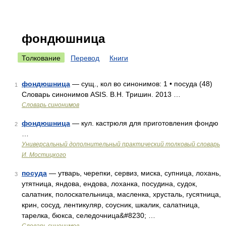
фондюшница
Толкование
Перевод
Книги
фондюшница
— сущ., кол во синонимов: 1 • посуда (48)
1
Словарь синонимов ASIS. В.Н. Тришин. 2013 …
Словарь синонимов
фондюшница
— кул. кастрюля для приготовления фондю
2
…
Универсальный дополнительный практический толковый словарь
И. Мостицкого
посуда
— утварь, черепки, сервиз, миска, супница, лохань,
3
утятница, яндова, ендова, лоханка, посудина, судок,
салатник, полоскательница, масленка, хрусталь, гусятница,
крин, сосуд, лентикуляр, соусник, шкалик, салатница,
тарелка, бюкса, селедочница&#8230; …