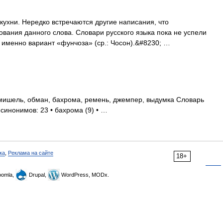
ухни. Нередко встречаются другие написания, что
вания данного слова. Словари русского языка пока не успели
н именно вариант «фунчоза» (ср.: Чосон).&#8230; …
мишель, обман, бахрома, ремень, джемпер, выдумка Словарь
 синонимов: 23 • бахрома (9) • …
ка
,
Реклама на сайте
18+
omla,
Drupal,
WordPress, MODx.