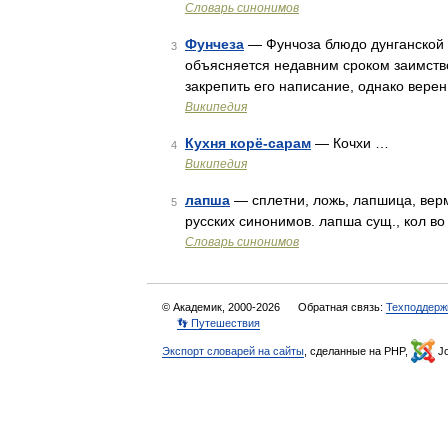
Словарь синонимов
Фунчеза
— Фунчоза блюдо дунганской к
3
объясняется недавним сроком заимство
закрепить его написание, однако вере
Википедия
Кухня корё-сарам
— Кочхи …
4
Википедия
лапша
— сплетни, ложь, лапшица, вер
5
русских синонимов. лапша сущ., кол во
Словарь синонимов
© Академик, 2000-2026
Обратная связь:
Техподдерж
👣 Путешествия
Экспорт словарей на сайты
, сделанные на PHP,
Jo