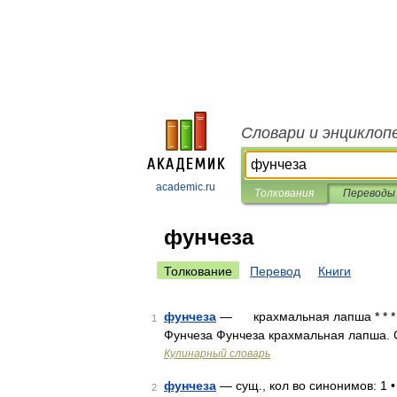
Словари и энциклоп
academic.ru
Толкования
Переводы
фунчеза
Толкование
Перевод
Книги
фунчеза
— крахмальная лапша * * * 
1
Фунчеза Фунчеза крахмальная лапша. 
Кулинарный словарь
фунчеза
— сущ., кол во синонимов: 1 
2