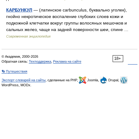
КАРБУНКУЛ
— (латинское carbunculus, буквально уголек),
гнойно некротическое воспаление глубоких слоев кожи и
подкожной клетчатки вокруг группы волосяных мешочков и
сальных желез, чаще на задней поверхности шеи, спине …
Современная энциклопедия
© Академик, 2000-2026
18+
Обратная связь:
Техподдержка
,
Реклама на сайте
👣 Путешествия
Экспорт словарей на сайты
, сделанные на PHP,
Joomla,
Drupal,
WordPress, MODx.