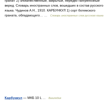
гранат. 2) злокачественный, закрытый, нередко гангренозный
веред. Словарь иностранных слов, вошедших в состав русского
языка. Чудинов А.Н., 1910. КАРБУНКУЛ 1) сорт богемского
граната, обладающего… …
Словарь иностранных слов русского языка
Карбункул
— МКБ 10 L …
Википедия