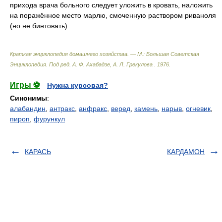
прихода врача больного следует уложить в кровать, наложить
на поражённое место марлю, смоченную раствором риваноля
(но не бинтовать).
Краткая энциклопедия домашнего хозяйства. — М.: Большая Советская
Энциклопедия
.
Под ред. А. Ф. Ахабадзе, А. Л. Грекулова
.
1976
.
Игры ⚽
Нужна курсовая?
Синонимы
:
алабандин
,
антракс
,
анфракс
,
веред
,
камень
,
нарыв
,
огневик
,
пироп
,
фурункул
КАРАСЬ
КАРДАМОН