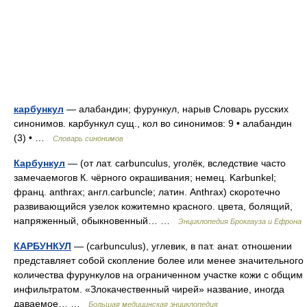
карбункул
— алабандин; фурункул, нарыв Словарь русских
синонимов. карбункул сущ., кол во синонимов: 9 • алабандин
(3) • …
Словарь синонимов
Карбункул
— (от лат. carbunculus, уголёк, вследствие часто
замечаемогов К. чёрного окрашивания; немец. Karbunkel;
франц. anthrax; англ.carbuncle; латин. Anthrax) скоротечно
развивающийся узелок кожитемно красного. цвета, болящий,
напряженный, обыкновенный… …
Энциклопедия Брокгауза и Ефрона
КАРБУНКУЛ
— (carbunculus), углевик, в пат. анат. отношении
представляет собой скопление более или менее значительного
количества фурункулов на ограниченном участке кожи с общим
инфильтратом. «Злокачественный чирей» название, иногда
даваемое… …
Большая медицинская энциклопедия