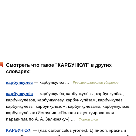
Смотреть что такое "КАРБУНКУЛ" в других
словарях:
карбункулёз
— карбункулёз …
Русское словесное ударение
карбункулёз
— карбункулёз, карбункулёзы, карбункулёза,
карбункулёзов, карбункулёзу, карбункулёзам, карбункулёз,
карбункулёзы, карбункулёзом, карбункулёзами, карбункулёзе,
карбункулёзах (Источник: «Полная акцентуированная
парадигма по А. А. Зализняку») …
Формы слов
КАРБУНКУЛ
— (лат. carbunculus уголек). 1) пироп, красный