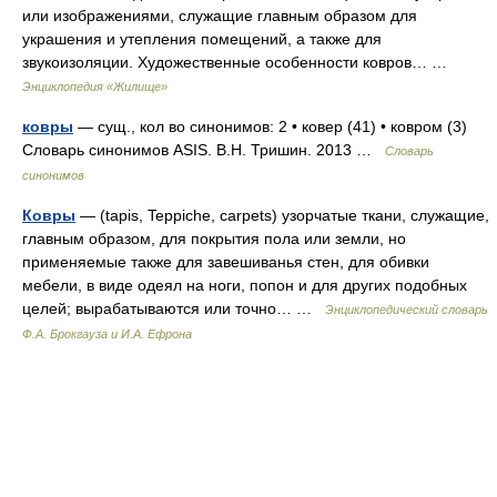
или изображениями, служащие главным образом для
украшения и утепления помещений, а также для
звукоизоляции. Художественные особенности ковров… …
Энциклопедия «Жилище»
ковры
— сущ., кол во синонимов: 2 • ковер (41) • ковром (3)
Словарь синонимов ASIS. В.Н. Тришин. 2013 …
Словарь
синонимов
Ковры
— (tapis, Teppiche, carpets) узорчатые ткани, служащие,
главным образом, для покрытия пола или земли, но
применяемые также для завешиванья стен, для обивки
мебели, в виде одеял на ноги, попон и для других подобных
целей; вырабатываются или точно… …
Энциклопедический словарь
Ф.А. Брокгауза и И.А. Ефрона