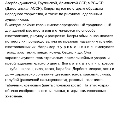
Азербайджанской, Грузинской, Армянской ССР, в РСФСР
(Дагестанская АССР). Ковры ткутся по старым образцам
народного творчества, а также по рисункам, сделанным
художниками.
В каждом районе ковры имеют определённый традиционный
для данной местности вид и отличаются по способу
изготовления, рисунку и расцветке. Ковры обычно называются
по месту их производства или по прежним названиям племён,
изготовлявших их. Например,
туркменские
именуются
тегаш, ахалтекин, пенди, иомуд, бешир и др. Они
характеризуются геометрическим прямолинейным узором и
преобладанием красного цвета. Для
кавказских
ковров
— куба, ширван, хила, казах, Карабах, Дербент, микрах, ахты и
др.— характерно сочетание цветовых тонов: красный, синий,
голубой (различной насыщенности), розовый, золотисто-
табачный, кремовый (цвета слоновой кости). На этих коврах
обычно изображены цветы, листья, птицы, стилизованные
животные.