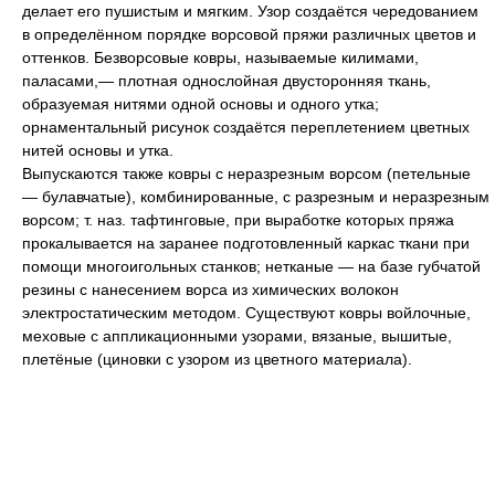
делает его пушистым и мягким. Узор создаётся чередованием
в определённом порядке ворсовой пряжи различных цветов и
оттенков. Безворсовые ковры, называемые килимами,
паласами,— плотная однослойная двусторонняя ткань,
образуемая нитями одной основы и одного утка;
орнаментальный рисунок создаётся переплетением цветных
нитей основы и утка.
Выпускаются также ковры с неразрезным ворсом (петельные
— булавчатые), комбинированные, с разрезным и неразрезным
ворсом; т. наз. тафтинговые, при выработке которых пряжа
прокалывается на заранее подготовленный каркас ткани при
помощи многоигольных станков; нетканые — на базе губчатой
резины с нанесением ворса из химических волокон
электростатическим методом. Существуют ковры войлочные,
меховые с аппликационными узорами, вязаные, вышитые,
плетёные (циновки с узором из цветного материала).