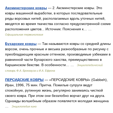
Аксминстерские ковры
— 2. Аксминстерские ковры. Это
ковры машинной выработки, в которых последовательные
ряды ворсовых нитей, располагаемых вдоль уточных нитей,
вводятся во время ткачества согласно предусмотренной схеме
расположения цветов... Источник: Пояснения к… …
Официальная терминология
Бухарские ковры
— Так называются ковры со средней длины
ворсом, очень прочные и весьма разнообразные по рисунку с
преобладающим красным оттенком, производимые узбеками в
равнинной части Бухарского ханства, преимущественно в
Каршинском бекстве. В особенности… …
Энциклопедический
словарь Ф.А. Брокгауза и И.А. Ефрона
ПЕРСИДСКИЕ КОВРЫ
— «ПЕРСИДСКИЕ КОВРЫ» (Gabbeh),
Иран, 1996, 75 мин. Притча. Пожилые супруги ведут
спокойную, рутинную жизнь, регулярно занимаясь чисткой
своего ковра. При этом они беззлобно ворчат друг на друга.
Однажды волшебным образом появляется молодая женщина
…
Энциклопедия кино