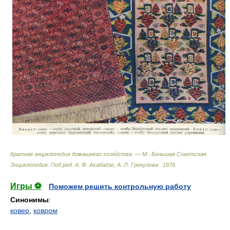
Краткая энциклопедия домашнего хозяйства. — М.: Большая Советская
Энциклопедия
.
Под ред. А. Ф. Ахабадзе, А. Л. Грекулова
.
1976
.
Игры ⚽
Поможем решить контрольную работу
Синонимы
:
ковер
,
ковром