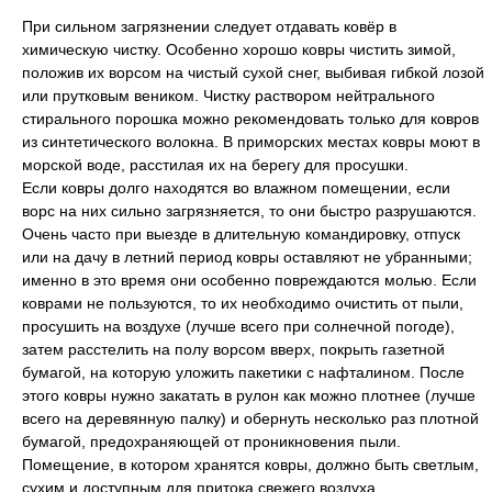
При сильном загрязнении следует отдавать ковёр в
химическую чистку. Особенно хорошо ковры чистить зимой,
положив их ворсом на чистый сухой снег, выбивая гибкой лозой
или прутковым веником. Чистку раствором нейтрального
стирального порошка можно рекомендовать только для ковров
из синтетического волокна. В приморских местах ковры моют в
морской воде, расстилая их на берегу для просушки.
Если ковры долго находятся во влажном помещении, если
ворс на них сильно загрязняется, то они быстро разрушаются.
Очень часто при выезде в длительную командировку, отпуск
или на дачу в летний период ковры оставляют не убранными;
именно в это время они особенно повреждаются молью. Если
коврами не пользуются, то их необходимо очистить от пыли,
просушить на воздухе (лучше всего при солнечной погоде),
затем расстелить на полу ворсом вверх, покрыть газетной
бумагой, на которую уложить пакетики с нафталином. После
этого ковры нужно закатать в рулон как можно плотнее (лучше
всего на деревянную палку) и обернуть несколько раз плотной
бумагой, предохраняющей от проникновения пыли.
Помещение, в котором хранятся ковры, должно быть светлым,
сухим и доступным для притока свежего воздуха.