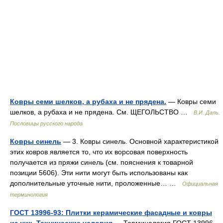
Ковры семи шелков, а рубаха и не прядена.
— Ковры семи
шелков, а рубаха и не прядена. См. ЩЕГОЛЬСТВО …
В.И. Даль.
Пословицы русского народа
Ковры синель
— 3. Ковры синель. Основной характеристикой
этих ковров является то, что их ворсовая поверхность
получается из пряжи синель (см. пояснения к товарной
позиции 5606). Эти нити могут быть использованы как
дополнительные уточные нити, проложенные… …
Официальная
терминология
ГОСТ 13996-93: Плитки керамические фасадные и ковры