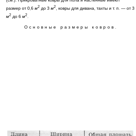
(см.). Прикроватные ковры для пола и настенные имеют
2
2
размер от 0,6
м
до 3
м
, ковры для дивана, тахты и т. п. — от 3
2
2
м
до 6
м
.
Основные размеры ковров
.