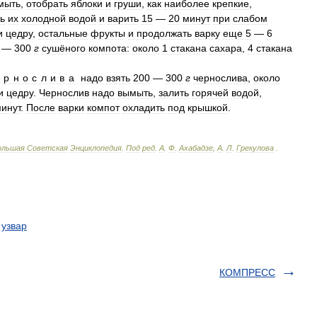
мыть
,
отобрать
яблоки
и
груши
,
как
наиболее
крепкие
,
ь
их
холодной
водой
и
варить
15
—
20
минут
при
слабом
и
цедру
,
остальные
фрукты
и
продолжать
варку
еще
5
—
6
—
300
г
сушёного
компота:
около
1
стакана
сахара
,
4
стакана
ернослива
надо
взять
200
—
300
г
чернослива
,
около
и
цедру
.
Чернослив
надо
вымыть
,
залить
горячей
водой
,
инут
.
После
варки
компот
охладить
под
крышкой
.
ольшая
Советская
Энциклопедия
.
Под
ред
.
А
.
Ф
.
Ахабадзе
,
А
.
Л
.
Грекулова
.
,
узвар
КОМПРЕСС