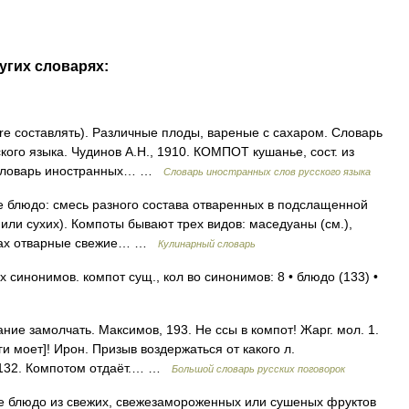
угих словарях:
re составлять). Различные плоды, вареные с сахаром. Словарь
кого языка. Чудинов А.Н., 1910. КОМПОТ кушанье, сост. из
. Словарь иностранных… …
Словарь иностранных слов русского языка
людо: смесь разного состава отваренных в подслащенной
 или сухих). Компоты бывают трех видов: маседуаны (см.),
анах отварные свежие… …
Кулинарный словарь
 синонимов. компот сущ., кол во синонимов: 8 • блюдо (133) •
ание замолчать. Максимов, 193. Не ссы в компот! Жарг. мол. 1.
ги моет]! Ирон. Призыв воздержаться от какого л.
 132. Компотом отдаёт.… …
Большой словарь русских поговорок
е блюдо из свежих, свежезамороженных или сушеных фруктов