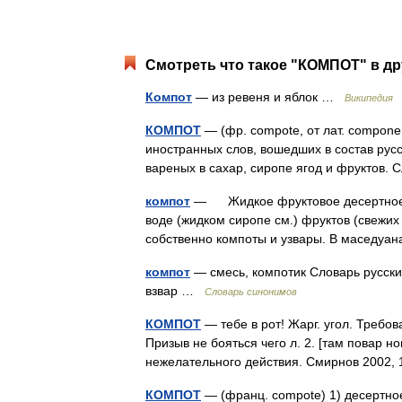
Смотреть что такое "КОМПОТ" в др
Компот
— из ревеня и яблок …
Википедия
КОМПОТ
— (фр. compote, от лат. compone
иностранных слов, вошедших в состав русс
вареных в сахар, сиропе ягод и фруктов
компот
— Жидкое фруктовое десертное б
воде (жидком сиропе см.) фруктов (свежих
собственно компоты и узвары. В маседу
компот
— смесь, компотик Словарь русских
взвар …
Словарь синонимов
КОМПОТ
— тебе в рот! Жарг. угол. Требов
Призыв не бояться чего л. 2. [там повар но
нежелательного действия. Смирнов 2002,
КОМПОТ
— (франц. compote) 1) десертно