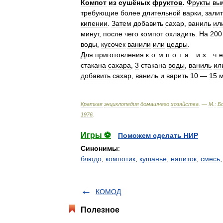
Компот
из
сушёных
фруктов
.
Фрукты
вы
требующие
более
длительной
варки
,
залит
кипении
.
Затем
добавить
сахар
,
ваниль
ил
минут
,
после
чего
компот
охладить
.
На
200
воды
,
кусочек
ванили
или
цедры
.
Для
приготовления
компота
из
ч
стакана
сахара
,
3
стакана
воды
,
ваниль
ил
добавить
сахар
,
ваниль
и
варить
10
—
15
м
Краткая
энциклопедия
домашнего
хозяйства
. —
М
.
:
Б
1976
.
Игры ⚽
Поможем сделать НИР
Синонимы
:
блюдо
,
компотик
,
кушанье
,
напиток
,
смесь
КОМОД
Полезное