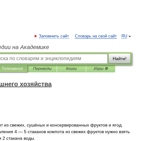
Запомнить сайт
Словарь на свой сайт
RU
едии на Академике
Найти!
Толкования
Переводы
Книги
Игры ⚽
шнего хозяйства
ят
из
свежих
,
сушёных
и
консервированных
фруктов
и
ягод
.
вления
4
—
5
стаканов
компота
из
свежих
фруктов
нужно
взять
и
2
стакана
воды
.