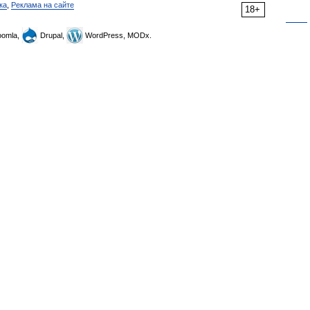
ка
,
Реклама на сайте
18+
omla,
Drupal,
WordPress, MODx.