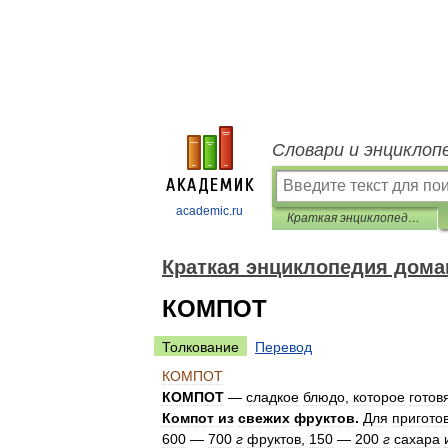
Словари и энциклоп
academic.ru
Краткая энциклопедия домашнего хозяйства
Краткая энциклопедия дома
КОМПОТ
Толкование
Перевод
КОМПОТ
КОМПОТ
—
сладкое
блюдо
,
которое
готов
Компот
из
свежих
фруктов
.
Для
пригото
600
—
700
г
фруктов
,
150
—
200
г
сахара