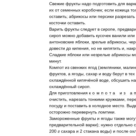
Свежие
фрукты
надо
подготовить
для
варк
их
от
семенных
коробочек
;
если
кожица
то
оставить
;
абрикосы
или
персики
разрезать
косточки
оставить
.
Варить
фрукты
следует
в
сиропе
,
предвар
сироп
можно
добавить
кусочек
ванили
или
антоновские
яблоки
,
зрелые
абрикосы
,
че
довести
до
кипения
,
но
не
кипятить
и
,
нак
Сладкие
яблоки
или
незрелые
абрикосы
м
минут
.
Компот
из
свенжих
ягод
(
земляники
,
мали
фруктов
,
а
ягоды
,
сахар
и
воду
берут
в
тех
охлаждённой
кипячёной
воде
,
обсушить
на
охлаждённый
сироп
.
Для
приготовления
компота
из
а
очистить
,
нарезать
тонкими
кружками
,
пер
посуду
и
поставить
в
холодное
место
.
Выд
осторожно
перевернуть
ломтики
.
Замороженные
фрукты
и
ягоды
также
могу
предварительной
варки
);
нужно
отдельно
200
г
сахара
и
2
стакана
воды
)
и
после
ох