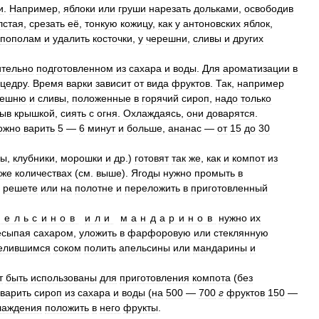
и
.
Например
,
яблоки
или
груши
нарезать
дольками
,
освободив
лстая
,
срезать
её
,
тонкую
кожицу
,
как
у
антоновских
яблок
,
пополам
и
удалить
косточки
,
у
черешни
,
сливы
и
других
ительно
подготовленном
из
сахара
и
воды
.
Для
ароматизации
в
цедру
.
Время
варки
зависит
от
вида
фруктов
.
Так
,
например
решню
и
сливы
,
положенные
в
горячий
сироп
,
надо
только
рыв
крышкой
,
сиять
с
огня
.
Охлаждаясь
,
они
доварятся
.
ожно
варить
5
—
6
минут
и
больше
,
ананас
—
от
15
до
30
ны
,
клубники
,
морошки
и
др
.)
готовят
так
же
,
как
и
компот
из
же
количествах
(
см
.
выше
).
Ягоды
нужно
промыть
в
решете
или
на
полотне
и
переложить
в
приготовленный
пельсинов
или
мандаринов
нужно
их
есыпая
сахаром
,
уложить
в
фарфоровую
или
стеклянную
елившимся
соком
полить
апельсины
или
мандарины
и
т
быть
использованы
для
приготовления
компота
(
без
сварить
сироп
из
сахара
и
воды
(
на
500
—
700
г
фруктов
150
—
лаждения
положить
в
него
фрукты
.