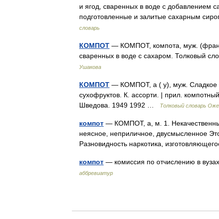
и ягод, сваренных в воде с добавлением 
подготовленные и залитые сахарным сир
словарь
КОМПОТ
— КОМПОТ, компота, муж. (франц
сваренных в воде с сахаром. Толковый сл
Ушакова
КОМПОТ
— КОМПОТ, а ( у), муж. Сладкое к
сухофруктов. К. ассорти. | прил. компотны
Шведова. 1949 1992 …
Толковый словарь Оже
компот
— КОМПОТ, а, м. 1. Некачественный
неясное, неприличное, двусмысленное Это
Разновидность наркотика, изготовляющего
компот
— комиссия по отчислению в вуза
аббревиатур