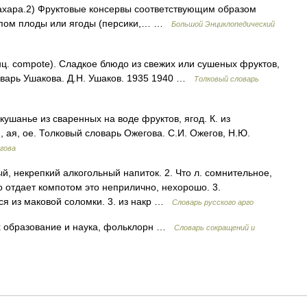
сахара.2) Фруктовые консервы соответствующим образом
опом плоды или ягоды (персики,… …
Большой Энциклопедический
. compote). Сладкое блюдо из свежих или сушеных фруктов,
оварь Ушакова. Д.Н. Ушаков. 1935 1940 …
Толковый словарь
ушанье из сваренных на воде фруктов, ягод. К. из
й, ая, ое. Толковый словарь Ожегова. С.И. Ожегов, Н.Ю.
гова
, некрепкий алкогольный напиток. 2. Что л. сомнительное,
 отдает компотом это неприлично, нехорошо. 3.
ся из маковой соломки. 3. из накр …
Словарь русского арго
х образование и наука, фольклорн …
Словарь сокращений и