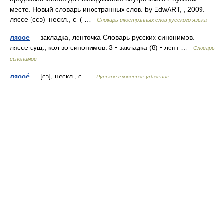
месте. Новый словарь иностранных слов. by EdwART, , 2009.
ляссе (ссэ), нескл., с. ( …
Словарь иностранных слов русского языка
ляссе
— закладка, ленточка Словарь русских синонимов.
ляссе сущ., кол во синонимов: 3 • закладка (8) • лент …
Словарь
синонимов
ляссе́
— [сэ], нескл., с …
Русское словесное ударение