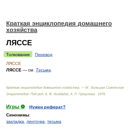
Краткая энциклопедия домашнего
хозяйства
ЛЯССЕ
Толкование
Перевод
ЛЯССЕ
ЛЯССЕ
— см.
Тесьма
.
Краткая энциклопедия домашнего хозяйства. — М.: Большая Советская
Энциклопедия
.
Под ред. А. Ф. Ахабадзе, А. Л. Грекулова
.
1976
.
Игры ⚽
Нужен реферат?
Синонимы
:
закладка
,
ленточка
,
тесьма