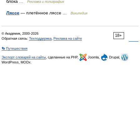
блока …
Реклама и полиграфия
Ляссе
— плетённое ляссе …
Википедия
© Академик, 2000-2026
18+
Обратная связь:
Техподдержка
,
Реклама на сайте
👣 Путешествия
Экспорт словарей на сайты
, сделанные на PHP,
Joomla,
Drupal,
WordPress, MODx.