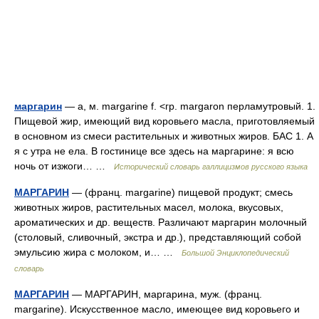
маргарин
— а, м. margarine f. <гр. margaron перламутровый. 1.
Пищевой жир, имеющий вид коровьего масла, приготовляемый
в основном из смеси растительных и животных жиров. БАС 1. А
я с утра не ела. В гостинице все здесь на маргарине: я всю
ночь от изжоги… …
Исторический словарь галлицизмов русского языка
МАРГАРИН
— (франц. margarine) пищевой продукт; смесь
животных жиров, растительных масел, молока, вкусовых,
ароматических и др. веществ. Различают маргарин молочный
(столовый, сливочный, экстра и др.), представляющий собой
эмульсию жира с молоком, и… …
Большой Энциклопедический
словарь
МАРГАРИН
— МАРГАРИН, маргарина, муж. (франц.
margarine). Искусственное масло, имеющее вид коровьего и