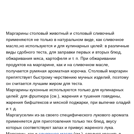
Маргарины столовый животный и столовый сливочный
применяются не только в натуральном виде, как сливочное
масло,но используются и для кулинарных целей: в различные
виды сдобного теста, для заправки первых и вторых блюд,
обжаривания мяса, картофеля и т. п. При обжаривании
продуктов на маргарине, как и на сливочном масле,
получается румяная ароматная корочка. Столовый маргарин
препятствует быстрому черствению мучных изделий, поэтому
он считается лучшим жиром для теста.
Маргарины кухонные используются только для кулинарных
целей: для
фритюра
(см.), жарения и тушения говядины,
жарения бифштексов и мясной поджарки, при выпечке оладий
и т. д.
Маргагуселин из-за своего специфического лукового аромата
применяется для приготовления только тех блюд, вкусу
которых соответствуют запах и привкус жареного лука.
Маргарин, как и
сливочное масло
(см.), следует хранить в