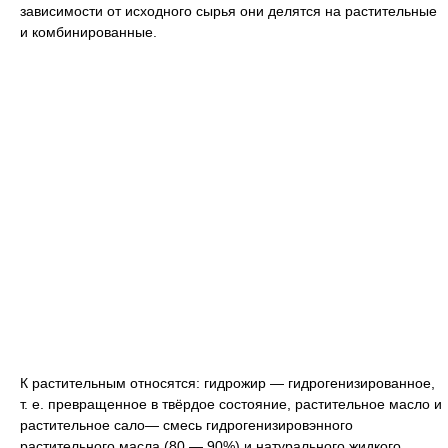
зависимости от исходного сырья они делятся на растительные
и комбинированные.
К растительным относятся: гидрожир — гидрогенизированное,
т. е. превращенное в твёрдое состояние, растительное масло и
растительное сало— смесь гидрогенизировэнного
растительного масла (80 — 90%) и натурального жидкого