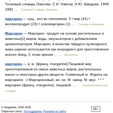
Толковый словарь Ожегова. С.И. Ожегов, Н.Ю. Шведова. 1949
1992 …
Толковый словарь Ожегова
маргарин
— сущ., кол во синонимов: 3 • жир (41) •
молокопродукт (23) • олеомаргарин (1) …
Словарь синонимов
Маргарин
— Маргарин продукт на основе растительных и
животных[1] жиров, воды, эмульгаторов с добавлением
ароматизаторов. Маргарин, в качестве твёрдого кулинарного
жира широко используется как ингредиент для приготовления
многих блюд. С точки зрения… …
Википедия
маргарин
— а; м. [франц. margarine] Пищевой жир,
приготовляемый из смеси животных жиров, растительных
масел и некоторых других веществ. Сливочный м. Жарить на
маргарине. ◁ Маргариновый, ая, ое. М. завод. М. вкус. * * *
маргарин (франц. margarine), пищевой… …
Энциклопедический
словарь
© Академик, 2000-2026
18+
Обратная связь:
Техподдержка
,
Реклама на сайте