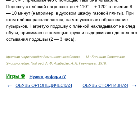
Подошву с плёнкой нагревают до + 110°— + 120° в течение 8
— 10 минут (например, в духовом шкафу газовой плиты). При
этом плёнка расплавляется, на что указывает образование
пузырьков. Нагретую подошву с плёнкой накладывают на след
обуви, прижимают с помощью груза и выдерживают до полного
остывания подошвы (2 — 3 часа).
Краткая энциклопедия домашнего хозяйства. — М.: Большая Советская
Энциклопедия
.
Под ред. А. Ф. Ахабадзе, А. Л. Грекулова
.
1976
.
Игры ⚽
Нужен реферат?
ОБУВЬ ОРТОПЕДИЧЕСКАЯ
ОБУВЬ СПОРТИВНАЯ