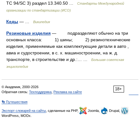
TC 94/SC 3) раздел 13.340.50 …
Стандарты Международной
организации по стандартизации (ИСО)
Кеды
— …
Википедия
Резиновые изделия
— подразделяют обычно на три
основных класса: 1) шины; 2) резинотехнические
изделия, применяемые как комплектующие детали в авто ,
авиа и судостроении, в с. х. машиностроении, на ж. д.
транспорте, в строительстве и др.:… …
Большая советская
энциклопедия
© Академик, 2000-2026
18+
Обратная связь:
Техподдержка
,
Реклама на сайте
👣 Путешествия
Экспорт словарей на сайты
, сделанные на PHP,
Joomla,
Drupal,
WordPress, MODx.