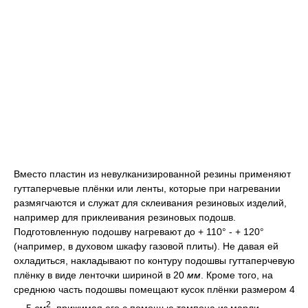
Вместо пластин из невулканизированной резины применяют
гуттаперчевые плёнки или ленты, которые при нагревании
размягчаются и служат для склеивания резиновых изделий,
например для приклеивания резиновых подошв.
Подготовленную подошву нагревают до + 110° - + 120°
(например, в духовом шкафу газовой плиты). Не давая ей
охладиться, накладывают по контуру подошвы гуттаперчевую
плёнку в виде ленточки шириной в 20
мм
. Кроме того, на
среднюю часть подошвы помещают кусок плёнки размером 4
2
— 5
см
, прижимая его с помощью тампона из марли.