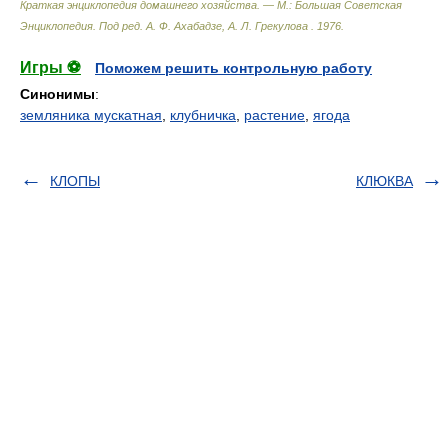
Краткая энциклопедия домашнего хозяйства. — М.: Большая Советская
Энциклопедия
.
Под ред. А. Ф. Ахабадзе, А. Л. Грекулова
.
1976
.
Игры ⚽
Поможем решить контрольную работу
Синонимы
:
земляника мускатная
,
клубничка
,
растение
,
ягода
КЛОПЫ
КЛЮКВА