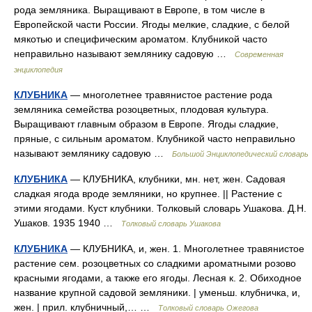
рода земляника. Выращивают в Европе, в том числе в
Европейской части России. Ягоды мелкие, сладкие, с белой
мякотью и специфическим ароматом. Клубникой часто
неправильно называют землянику садовую …
Современная
энциклопедия
КЛУБНИКА
— многолетнее травянистое растение рода
земляника семейства розоцветных, плодовая культура.
Выращивают главным образом в Европе. Ягоды сладкие,
пряные, с сильным ароматом. Клубникой часто неправильно
называют землянику садовую …
Большой Энциклопедический словарь
КЛУБНИКА
— КЛУБНИКА, клубники, мн. нет, жен. Садовая
сладкая ягода вроде земляники, но крупнее. || Растение с
этими ягодами. Куст клубники. Толковый словарь Ушакова. Д.Н.
Ушаков. 1935 1940 …
Толковый словарь Ушакова
КЛУБНИКА
— КЛУБНИКА, и, жен. 1. Многолетнее травянистое
растение сем. розоцветных со сладкими ароматными розово
красными ягодами, а также его ягоды. Лесная к. 2. Обиходное
название крупной садовой земляники. | уменьш. клубничка, и,
жен. | прил. клубничный,… …
Толковый словарь Ожегова