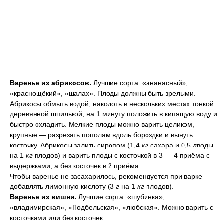
Варенье из абрикосов.
Лучшие сорта: «ананасный»,
«краснощёкий», «шалах». Плоды должны быть зрелыми.
Абрикосы обмыть водой, наколоть в нескольких местах тонкой
деревянной шпилькой, на 1 минуту положить в кипящую воду и
быстро охладить. Мелкие плоды можно варить целиком,
крупные — разрезать пополам вдоль бороздки и вынуть
косточку. Абрикосы залить сиропом (1,4
кг
сахара и 0,5
л
воды
на 1
кг
плодов) и варить плоды с косточкой в 3 — 4 приёма с
выдержками, а без косточек в 2 приёма.
Чтобы варенье не засахарилось, рекомендуется при варке
добавлять лимонную кислоту (3
г
на 1
кг
плодов).
Варенье из вишни.
Лучшие сорта: «шубинка»,
«владимирская», «Подбельская», «любская». Можно варить с
косточками или без косточек.