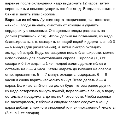
варенье после охлаждения надо выдержать 12 часов, затем
сироп слить и немного уварить его без ягод. Ягоды разложить в
банки и залить этим сиропом.
Варенье из яблок.
Лучшие сорта: «коричное», «антоновка»,
«анис». Плоды вымыть, очистить от кожицы и удалить
сердцевину с семенами. Очищенные плоды разрезать на
дольки (толщиной 2
см
). Чтобы дольки не потемнели, их надо
бланшировать, т. е. ошпарить кипящей водой и держать в ней 3
— 6 минут (для размягчения), а затем быстро охладить
холодной водой. Воду, оставшуюся после бланшировки, можно
использовать для приготовления сиропа. Сиропом (1,3
кг
сахара и 0,8
л
воды на 1
кг
плодов) залить дольки яблок и
оставить на 3 — 4 часа. Затем нагреть до кипения на слабом
огне, прокипятить 5 — 7 минут, охладить, выдержать 6 — 8
часов и снова варить несколько минут. Всего делать 3 — 4
варки. Если часть яблочных долек будет готова ранее других,
их надо осторожно вынуть ложкой, переложить в банку, а варку
остальных продолжать до полной готовности. Чтобы варенье
не засахарилось, к яблокам сладких сортов следует в конце
варки добавить немного лимонной или виннокаменной кислоты
(3
г
на 1
кг
плодов).