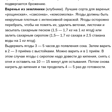
подвергается брожению.
Варенье из земляники
(клубники). Лучшие сорта для варенья:
«рощинская», «саксонка», «комсомолка». Ягоды должны быть
некрупные плотные с интенсивной окраской. Ягоды осторожно
перебрать, чтобы не помять их, удалить веточки, листочки и
засыпать сахарным песком (1,5 — 1,7
кг
на 1
кг
ягод) или
залить сахарным сиропом (1,5— 1,7
кг
сахара и 2,5 стакана
воды на 1
кг
ягод).
Выдержать ягоды 3 — 5 часов до появления сока. Затем варить
в 2 — 3 приёма с выстойками. Можно варить и в 1 приём. В
этом случае ягоды с сиропом надо довести до кипения, снять с
огня и оставить на 10 — 15 минут для остывания. Потом снова
нагреть до кипения и так проделать 4 — 5 раз до готовности.