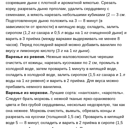
созревшие дыни с плотной и ароматной мякотью. Срезать
корку, разрезать дыню прполам, удалить сердцевину с
семенами, а мякоть нарезать небольшими кубиками (2 — 3
см
.
Подготовленную дыню положить на 3 — 8 минут (в
зависимости от зрелости) в кипящую воду, охладить, залить
сиропом (1,2
кг
сахара и 0,5
л
воды на 1
кг
очищенной дыни) и
варить в 3 приёма (между варками выдерживать не менее 8
часов). Перед последней варкой можно добавить ванилин по
вкусу и лимонную кислоту (3
г
на 1
кг
дыни).
Варенье из ревеня.
Нежные маловолокнистые черешки
очистить от кожицы, нарезать кусочками по 2
см, промыть в
холодной воде, затем проварить 1 минуту в кипящей воде,
охладить в холодной воде, залить сиропом (1,5
кг
сахара и 1
л
воды на 1
кг
ревеня) и варить в 2 приёма. Для вкуса можно
прибавить немного ванилина.
Варенье из моркови.
Лучшие сорта: «нантская», «каротель».
Следует брать морковь с нежной тканью ярко-оранжевого
цвета и без грубой сердцевины, несколько недозрелую, так как
она нежнее. Морковь очистить, вымыть, обрезать концы и
разрезать на кусочки (толщиной 1,5
см
). Проварить в кипящей
воде 5 — 8 минут, охладить и варить в 2 приёма в сиропе (1,5