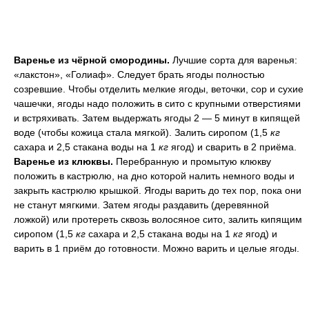
Варенье из чёрной смородины.
Лучшие сорта для варенья:
«лакстон», «Голиаф». Следует брать ягоды полностью
созревшие. Чтобы отделить мелкие ягоды, веточки, сор и сухие
чашечки, ягоды надо положить в сито с крупными отверстиями
и встряхивать. Затем выдержать ягоды 2 — 5 минут в кипящей
воде (чтобы кожица стала мягкой). Залить сиропом (1,5
кг
сахара и 2,5 стакана воды на 1
кг
ягод) и сварить в 2 приёма.
Варенье из клюквы.
Перебранную и промытую клюкву
положить в кастрюлю, на дно которой налить немного воды и
закрыть кастрюлю крышкой. Ягоды варить до тех пор, пока они
не станут мягкими. Затем ягоды раздавить (деревянной
ложкой) или протереть сквозь волосяное сито, залить кипящим
сиропом (1,5
кг
сахара и 2,5 стакана воды на 1
кг
ягод) и
варить в 1 приём до готовности. Можно варить и целые ягоды.