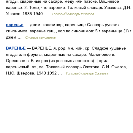
ягоды, сваренные на сахаре, меду или патоке. Вишневое
варенье. 2. Тоже, что варение. Толковый словарь Ушакова. Д.Н.
Ушаков. 1935 1940 …
Толковый словарь Ушакова
варенье
— джем, конфитюр, вареньице Словарь русских
синонимов. варенье сущ., кол во синонимов: 5 • вареньице (1) •
джем …
Словарь синонимов
ВАРЕНЬЕ
— ВАРЕНЬЕ, я, род. мн. ний, ср. Сладкое кушанье
ягоды или фрукты, сваренные на сахаре. Малиновое в.
Ореховое в. В. из роз (из розовых лепестков). | прил.
вареньевый, ая, ое. Толковый словарь Ожегова. С.И. Ожегов,
Н.Ю. Шведова. 1949 1992 …
Толковый словарь Ожегова