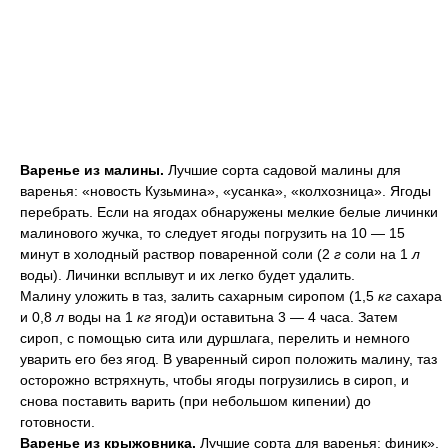
Варенье из малины.
Лучшие сорта садовой малины для
варенья: «новость Кузьмина», «усанка», «колхозница». Ягоды
перебрать. Если на ягодах обнаружены мелкие белые личинки
малинового жучка, то следует ягоды погрузить на 10 — 15
минут в холодный раствор поваренной соли (2
г
соли на 1
л
воды). Личинки всплывут и их легко будет удалить.
Малину уложить в таз, залить сахарным сиропом (1,5
кг
сахара
и 0,8
л
воды на 1
кг
ягод)и оставитьна 3 — 4 часа. Затем
сироп, с помощью сита или дуршлага, перелить и немного
уварить его без ягод. В уваренный сироп положить малину, таз
осторожно встряхнуть, чтобы ягоды погрузились в сироп, и
снова поставить варить (при небольшом кипении) до
готовности.
Варенье из крыжовника.
Лучшие сорта для варенья: финик»,