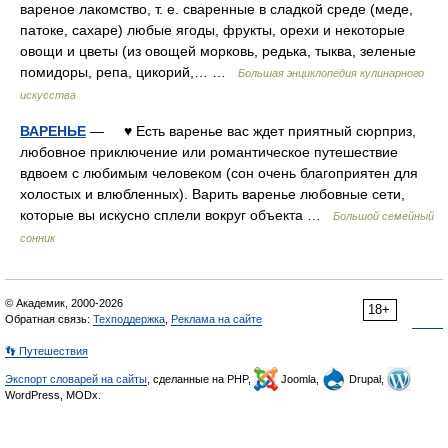
вареное лакомство, т. е. сваренные в сладкой среде (меде,
патоке, сахаре) любые ягоды, фрукты, орехи и некоторые
овощи и цветы (из овощей морковь, редька, тыква, зеленые
помидоры, репа, цикорий,… …
Большая энциклопедия кулинарного
искусства
ВАРЕНЬЕ
— ♥ Есть варенье вас ждет приятный сюрприз,
любовное приключение или романтическое путешествие
вдвоем с любимым человеком (сон очень благоприятен для
холостых и влюбленных). Варить варенье любовные сети,
которые вы искусно сплели вокруг объекта …
Большой семейный
сонник
© Академик, 2000-2026
18+
Обратная связь:
Техподдержка
,
Реклама на сайте
👣 Путешествия
Экспорт словарей на сайты
, сделанные на PHP,
Joomla,
Drupal,
WordPress, MODx.