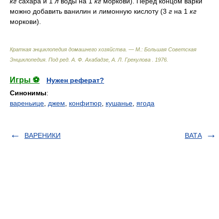
кг
сахара и 1
л
воды на 1
кг
моркови). Перед концом варки
можно добавить ванилин и лимонную кислоту (3
г
на 1
кг
моркови).
Краткая энциклопедия домашнего хозяйства. — М.: Большая Советская
Энциклопедия
.
Под ред. А. Ф. Ахабадзе, А. Л. Грекулова
.
1976
.
Игры ⚽
Нужен реферат?
Синонимы
:
вареньице
,
джем
,
конфитюр
,
кушанье
,
ягода
ВАРЕНИКИ
ВАТА