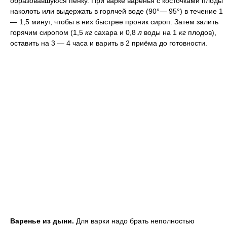
образовавшуюся пенку. При варке варенья с косточками плоды
наколоть или выдержать в горячей воде (90°— 95°) в течение 1
— 1,5 минут, чтобы в них быстрее проник сироп. Затем залить
горячим сиропом (1,5
кг
сахара и 0,8
л
воды на 1
кг
плодов),
оставить на 3 — 4 часа и варить в 2 приёма до готовности.
Варенье из дыни.
Для варки надо брать неполностью